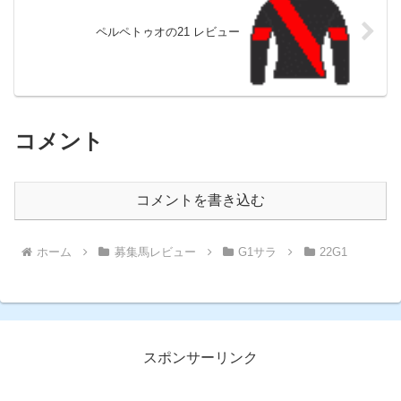
ペルペトゥオの21 レビュー
コメント
コメントを書き込む
ホーム
募集馬レビュー
G1サラ
22G1
スポンサーリンク