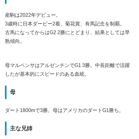
産駒は2022年デビュー。
3歳時に日本ダービー2着、菊花賞、有馬記念を制覇。
古馬になってからはG2 2勝にとどまり、結果としては早
熟傾向。
母マルペンサはアルゼンチンでG1 3勝。中長距離で活躍
したが基本的にスピードのある血統。
母
ダート1800mで3勝。母はアメリカのダートG1勝ち。
主な兄姉