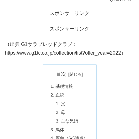
2022.06.15
スポンサーリンク
スポンサーリンク
（出典 G1サラブレッドクラブ：
https://www.g1tc.co.jp/collection/list?offer_year=2022）
目次
基礎情報
血統
父
母
主な兄姉
馬体
厩舎（6/5時点）