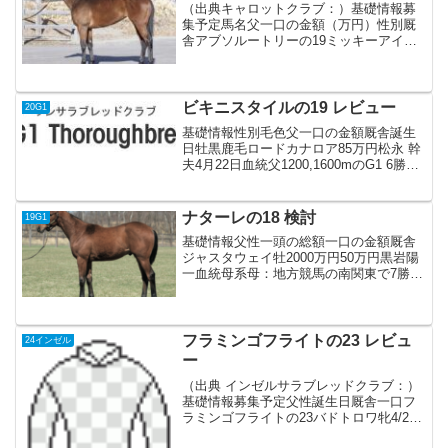
（出典キャロットクラブ：）基礎情報募
集予定馬名父一口の金額（万円）性別厩
舎アブソルートリーの19ミッキーアイル
4.5牝音無秀孝血統父NHKマイルC、マイ
ルCSとマイルG1 2勝 近親のアエロリッ
トもNHKマイルC制覇 ディープインパ
クトに母...
ビキニスタイルの19 レビュー
20G1
基礎情報性別毛色父一口の金額厩舎誕生
日牡黒鹿毛ロードカナロア85万円松永 幹
夫4月22日血統父1200,1600mのG1 6勝
香港スプリント連覇の名スプリンター3-5
歳の3世代がデビュー。産駒はキングカメ
ハメハ同様、芝ダート兼用。距離はマ...
ナターレの18 検討
19G1
基礎情報父性一頭の総額一口の金額厩舎
ジャスタウェイ牡2000万円50万円黒岩陽
一血統母系母：地方競馬の南関東で7勝
地方重賞勝ち。兄弟いずれの馬も地方勝
ちまでとなっている。似た配合の活躍馬
ジャスタウェイはまだ産駒デビュー２年
目であり、ジャス...
フラミンゴフライトの23 レビュ
24インゼル
ー
（出典 インゼルサラブレッドクラブ：）
基礎情報募集予定父性誕生日厩舎一口フ
ラミンゴフライトの23バドトロワ牝4/2上
原佑紀2.4血統父芝1000,1200mで計9勝。