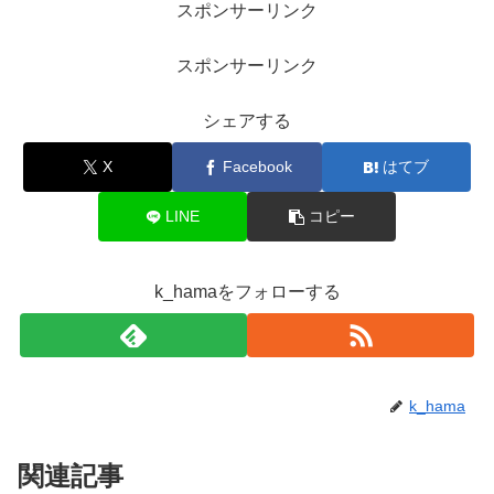
スポンサーリンク
スポンサーリンク
シェアする
X
Facebook
はてブ
LINE
コピー
k_hamaをフォローする
k_hama
関連記事