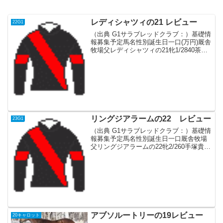
レディシャツィの21 レビュー
22G1
（出典 G1サラブレッドクラブ：）基礎情
報募集予定馬名性別誕生日一口(万円)厩舎
牧場父レディシャツィの21牝1/2840茶木
太樹白老リアルスティール血統父産駒は
2022年デビュー。現役時代は2戦目の共同
通信杯で後の2冠馬ドゥラメンテを破っ...
リングジアラームの22 レビュー
23G1
（出典 G1サラブレッドクラブ：）基礎情
報募集予定馬名性別誕生日一口厩舎牧場
父リングジアラームの22牝2/260手塚貴久
追分Fキタサンブラック血統父2021年産
駒デビュー。アーモンドアイに抜かれる
まで、G1 7勝歴代獲得賞金1位の歴史的名
馬...
アブソルートリーの19レビュー
20キャロット