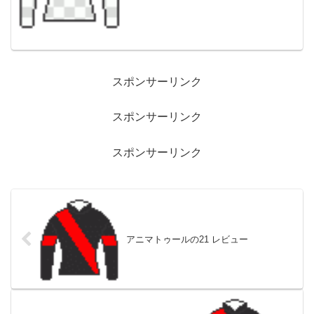
スプリンターズS(GI)2着、アイビスSD、
キーンランドC、函館スプリント...
スポンサーリンク
スポンサーリンク
スポンサーリンク
アニマトゥールの21 レビュー