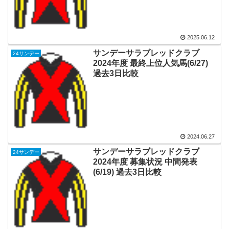
2025.06.12
サンデーサラブレッドクラブ
24サンデー
2024年度 最終上位人気馬(6/27)
過去3日比較
2024.06.27
サンデーサラブレッドクラブ
24サンデー
2024年度 募集状況 中間発表
(6/19) 過去3日比較