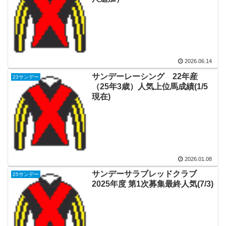
2026.06.14
サンデーレーシング 22年産
23サンデー
（25年3歳）人気上位馬成績(1/5
現在)
2026.01.08
サンデーサラブレッドクラブ
25サンデー
2025年度 第1次募集最終人気(7/3)