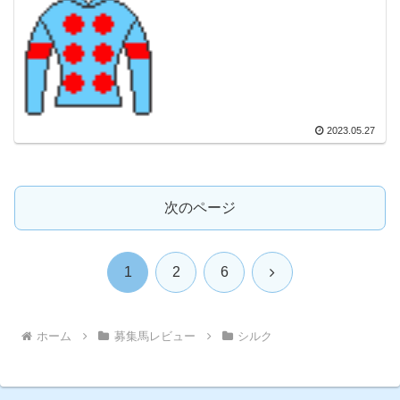
2023.05.27
次のページ
次
1
2
6
へ
ホーム
募集馬レビュー
シルク