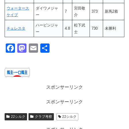
ウォータース
ダイワメジャ
宮田敬
7
373
新馬2着
ケイプ
ー
介
ハービンジャ
松下武
チェレスタ
4.8
730
未勝利
ー
士
F
M
E
共
a
a
m
有
c
st
ail
e
o
b
d
スポンサーリンク
o
o
o
n
スポンサーリンク
k
22シルク
クラブ考察
22シルク