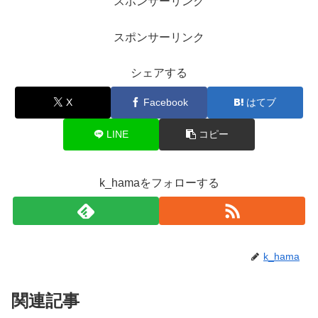
スポンサーリンク
スポンサーリンク
シェアする
X
Facebook
はてブ
LINE
コピー
k_hamaをフォローする
k_hama
関連記事