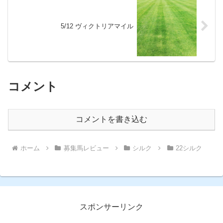
5/12 ヴィクトリアマイル
コメント
コメントを書き込む
ホーム
募集馬レビュー
シルク
22シルク
スポンサーリンク