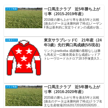
一口馬主クラブ 近5年勝ち上が
クラブ考察
り率（2015-2019年産）
2019産の勝ち上がり率を過去5年と比較
(過去のデータは未勝利終了時点)ノーザン
F系は基本的に安定ライオンの成績が急上
昇しているが、セールで買ったノーザンF
の馬が増加G1TCは再び30%台と低迷クラ
ブ名主な生産牧場2015201620172...
東京サラブレッドC 21年産（24
22東京サラ
年3歳）先行満口馬成績(5/5現在)
リンクはnetkeiba 成績欄の着順なしは勝
ち馬名父一口厩舎賞金主な成績レッドア
トレーヴロードカナロア18.5手塚貴久373
未勝利3着ルージュスエルテハーツクライ
10.5国枝栄2,286クイーンC３着ルージュ
グレイシアドゥラメンテ6.0高...
一口馬主クラブ 近5年勝ち上が
クラブ考察
り率（2016-2020年産）
2020産の勝ち上がり率を過去5年と比較
(過去のデータは未勝利終了時点)クラブ名
主な生産牧場20162017201820192020大