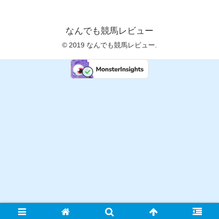
なんでも競馬レビュー
© 2019 なんでも競馬レビュー.