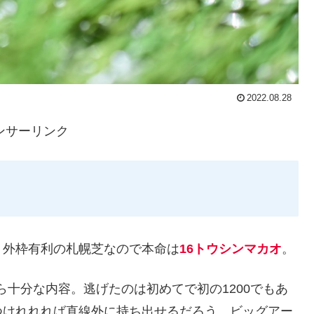
2022.08.28
ンサーリンク
り外枠有利の札幌芝なので本命は
16トウシンマカオ
。
ら十分な内容。逃げたのは初めてで初の1200でもあ
つけれれれば直線外に持ち出せるだろう。ビッグアー