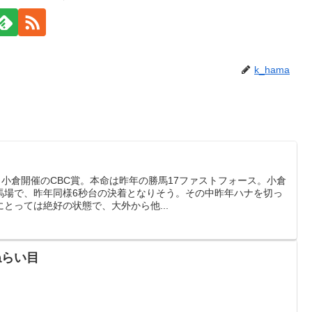
k_hama
年も小倉開催のCBC賞。本命は昨年の勝馬17ファストフォース。小倉
馬場で、昨年同様6秒台の決着となりそう。その中昨年ハナを切っ
とっては絶好の状態で、大外から他...
ねらい目