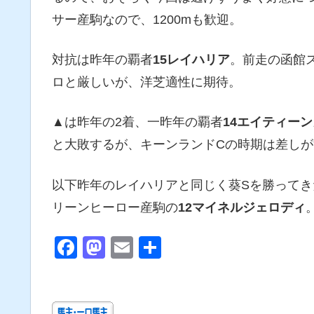
サー産駒なので、1200mも歓迎。
対抗は昨年の覇者
15レイハリア
。前走の函館
ロと厳しいが、洋芝適性に期待。
▲は昨年の2着、一昨年の覇者
14エイティー
と大敗するが、キーンランドCの時期は差しが
以下昨年のレイハリアと同じく葵Sを勝ってき
リーンヒーロー産駒の
12マイネルジェロディ
F
M
E
共
a
a
m
有
c
st
ail