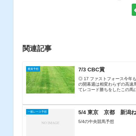
関連記事
7/3 CBC賞
重賞予想
◎ 17 ファストフォース今
の開幕週は相変わらずの高速
てレコード勝ちをしたこの馬に
5/4 東京 京都 新潟
一般レース予想
5/4の中央競馬予想