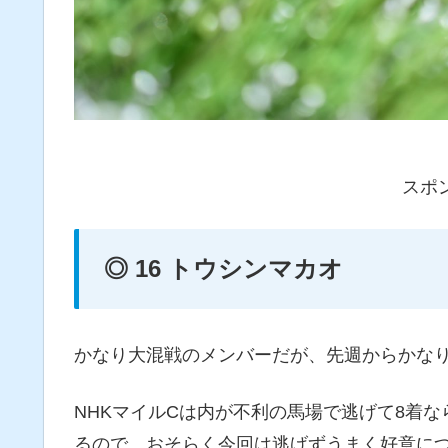
スポ
◎ 16 トウシンマカオ
かなり大混戦のメンバーだが、先週からかな
NHKマイルCは内が不利の馬場で逃げて8着な
るので、おそらく今回は逃げずうまく好意に