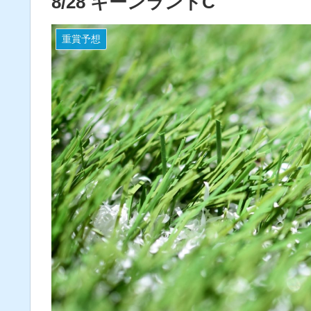
8/28 キーンランドC
重賞予想