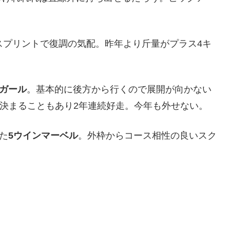
スプリントで復調の気配。昨年より斤量がプラス4キ
ンガール
。基本的に後方から行くので展開が向かない
決まることもあり2年連続好走。今年も外せない。
た
5ウインマーベル
。外枠からコース相性の良いスク
。