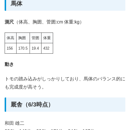
馬体
測尺
（体高、胸囲、菅囲:cm 体重:kg）
体高
胸囲
管囲
体重
156
170.5
19.4
432
動き
トモの踏み込みがしっかりしており、馬体のバランス的に
も完成度が高そう。
厩舎（6/3時点）
和田 雄二