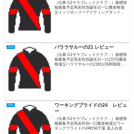
（出典 G1サラブレッドクラブ：）基礎情
報募集予定馬名性別誕生日一口厩舎牧場
父イッツオンリーアクティングダッドの
23牡4月30日75寺島 良追分Fルヴァンスレ
ーヴ血統父G1レーシングの募集馬で、全
日本2歳優駿、JDD、南部杯、チャンピオ
ンズ...
パララサルーの21 レビュー
22G1
（出典 G1サラブレッドクラブ：）基礎情
報募集予定馬名性別誕生日一口(万円)厩舎
牧場父パララサルーの21牝1/2680国枝 栄
白老ロードカナロア血統父1200,1600mの
G1 6勝 香港スプリント連覇の名スプリ
ンター。初年度産駒から借り上...
ワーキングプライドの24 レビュ
25G1
ー
（出典 G1サラブレッドクラブ：）基礎情
報募集予定馬名性別一口厩舎牧場父ワー
キングプライドの24牡60千葉 直人白老F
インディチャンプ血統父産駒は2025年デ