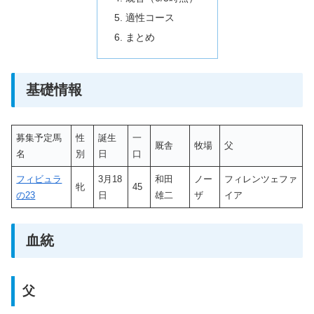
適性コース
まとめ
基礎情報
募集予定馬
性
誕生
一
厩舎
牧場
父
名
別
日
口
フィビュラ
3月18
和田
ノー
フィレンツェファ
牝
45
の23
日
雄二
ザ
イア
血統
父