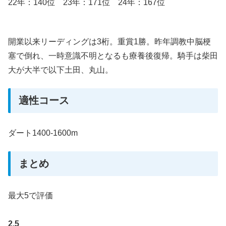
22年：140位 23年：171位 24年：167位
開業以来リーディングは3桁。重賞1勝。昨年調教中脳梗
塞で倒れ、一時意識不明となるも療養後復帰。騎手は柴田
大が大半で以下土田、丸山。
適性コース
ダート1400-1600m
まとめ
最大5で評価
2.5