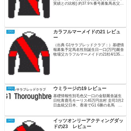
実績との比較) 約37.9％番号募集馬名父名
性19日18日17日38スパイスドパーフェク
ションの23コントレイル牝53372726クラ
イリングの23...
カラフルマーメイドの21 レビュ
22G1
ー
（出典 G1サラブレッドクラブ：）基礎情
報募集予定馬名性別誕生日一口(万円)厩舎
牧場父カラフルマーメイドの21牡4/1350
坂口 智康社台マインドユアビスケッツ血
統父アメリカ産で産駒は2022年デビュ
ー。ドバイゴールデンシャヒーン（ダー
ト1...
ウミラージの19 レビュー
20G1
基礎情報性別毛色父一口の金額厩舎誕生
日牝青鹿毛モーリス45万円吉村 圭司3月2
日血統父日本、香港でG1 6勝の名馬 父
スクリーンヒーローで母はメジロ牝系で
字面だけ見ればステイヤーだが、気性的
な面もあり現役時代は2000mまで。産駒
イッツオンリーアクティングダッ
24G1
は今年デビ...
ドの23 レビュー