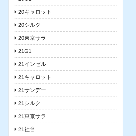
20キャロット
20シルク
20東京サラ
21G1
21インゼル
21キャロット
21サンデー
21シルク
21東京サラ
21社台