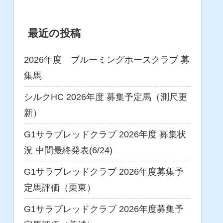
最近の投稿
2026年度 ブルーミングホースクラブ 募
集馬
シルクHC 2026年度 募集予定馬（測尺更
新）
G1サラブレッドクラブ 2026年度 募集状
況 中間最終発表(6/24)
G1サラブレッドクラブ 2026年度募集予
定馬評価（栗東）
G1サラブレッドクラブ 2026年度募集予