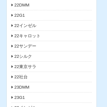
22DMM
22G1
22インゼル
22キャロット
22サンデー
22シルク
22東京サラ
22社台
23DMM
23G1