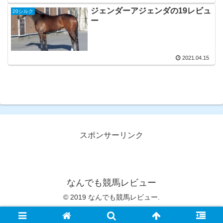
ジェンダーアジェンダの19レビュ
20シルク
ー
2021.04.15
スポンサーリンク
なんでも競馬レビュー
© 2019 なんでも競馬レビュー.