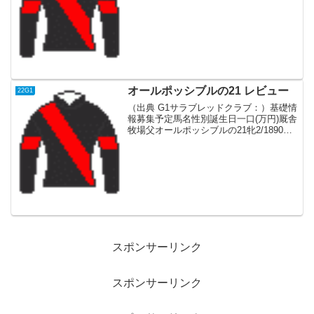
誠白老Fニューイヤーズデイ血統父アメリ
カ産2歳でBCジュヴェナイル（米G1 ダー
ト8.5F）を制したがその後引退し種牡
馬...
オールポッシブルの21 レビュー
22G1
（出典 G1サラブレッドクラブ：）基礎情
報募集予定馬名性別誕生日一口(万円)厩舎
牧場父オールポッシブルの21牝2/1890小
崎 憲ノーザンレイデオロ血統父新種牡
馬。産駒は23年デビュー。現役時代は日
本ダービー、天皇賞・秋を制し、ジャパ
ンカッ...
スポンサーリンク
スポンサーリンク