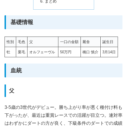
まとめ
基礎情報
性別
毛色
父
一口の金額
厩舎
誕生日
牡
栗毛
オルフェーヴル
50万円
橋口 慎介
3月14日
血統
父
3-5歳の3世代がデビュー。勝ち上がり率が悪く種付け料も
下がったが、最近は重賞レースでの活躍が目立つ。連対率
はわずかにダートの方が良く、下級条件のダートでの成績