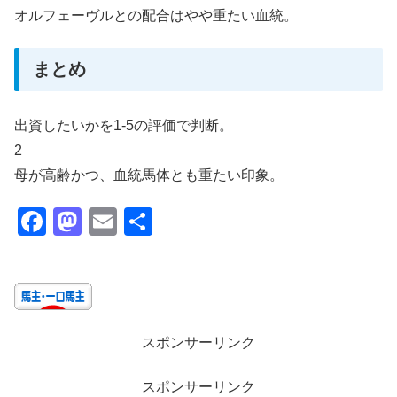
オルフェーヴルとの配合はやや重たい血統。
まとめ
出資したいかを1-5の評価で判断。
2
母が高齢かつ、血統馬体とも重たい印象。
F
M
E
共
a
a
m
有
c
st
ail
e
o
b
d
スポンサーリンク
o
o
o
n
スポンサーリンク