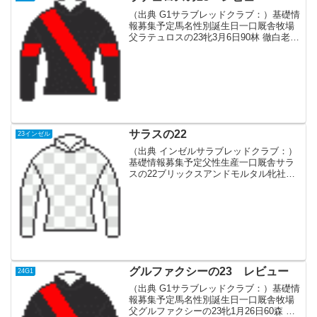
（出典 G1サラブレッドクラブ：）基礎情
報募集予定馬名性別誕生日一口厩舎牧場
父ラテュロスの23牝3月6日90林 徹白老F
サートゥルナーリア血統父母シーザリオ
（オークス(G1)、アメリカンオークス(米
G1 芝2000m)）、半兄エピファネイア...
サラスの22
23インゼル
（出典 インゼルサラブレッドクラブ：）
基礎情報募集予定父性生産一口厩舎サラ
スの22ブリックスアンドモルタル牝社台
F7.0蛯名正義血統父アメリカ産 産駒は
2023年デビュー13戦11勝で、アーリント
ンM(芝2000m)、BCターフ(芝2400...
グルファクシーの23 レビュー
24G1
（出典 G1サラブレッドクラブ：）基礎情
報募集予定馬名性別誕生日一口厩舎牧場
父グルファクシーの23牝1月26日60森 一