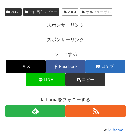
k
20G1
一口馬主レビュー
20G1
オルフェーヴル
スポンサーリンク
スポンサーリンク
シェアする
X
Facebook
はてブ
LINE
コピー
k_hamaをフォローする
k_hama