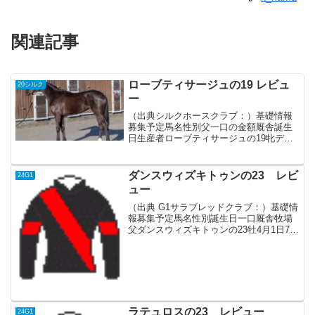
関連記事
ローブティサージュの19 レビュ
20シルク
ー
（出典シルクホースクラブ：）基礎情報
募集予定馬名性別父一口の金額厩舎誕生
日生産者ローブティサージュの19牝ディ
ープインパクト12万円手塚貴久1月14日ノ
ーザンファーム血統父無敗の三冠馬、G1
7勝の歴史的名馬かつリーディングサイア
ダンスウィズキトゥンの23 レビ
24G1
ー芝の方が...
ュー
（出典 G1サラブレッドクラブ：）基礎情
報募集予定馬名性別誕生日一口厩舎牧場
父ダンスウィズキトゥンの23牡4月1日70
戸田 博文白老Fルヴァンスレーヴ血統父
G1レーシングの募集馬で、全日本2歳優
駿、JDD、南部杯、チャンピオンズCと3
歳まで...
ラテュロスの23 レビュー
24G1