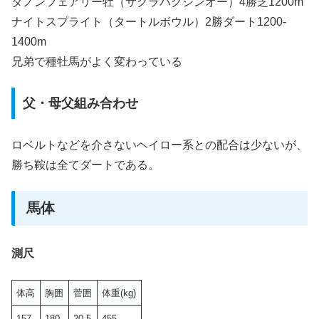
ダノンフェアリー牡（サクラバクシンオー）4勝芝1200m
ナイトスプライト（タートルボウル）2勝ダート1200-
1400m
兄弟で種牡馬がよく変わっている
父・母父組み合わせ
ロベルトなどを介さないヘイロー系との配合は少ないが、
勝ち鞍は全てダートである。
馬体
測尺
体高
胸囲
菅囲
体重(kg)
157
180
20.5
455