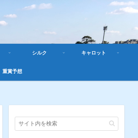
シルク
キャロット
重賞予想