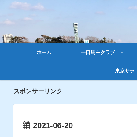
ホーム
一口馬主クラブ
東京サラ
スポンサーリンク
2021-06-20