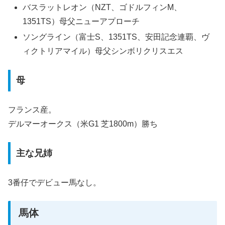
バスラットレオン（NZT、ゴドルフィンM、
1351TS）母父ニューアプローチ
ソングライン（富士S、1351TS、安田記念連覇、ヴ
ィクトリアマイル）母父シンボリクリスエス
母
フランス産。
デルマーオークス（米G1 芝1800m）勝ち
主な兄姉
3番仔でデビュー馬なし。
馬体