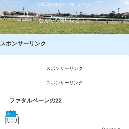
毎週の競馬予想&一口馬主レビュー
なんでも競馬レビュー
スポンサーリンク
スポンサーリンク
スポンサーリンク
ファタルベーレの22
23インゼル