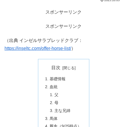
2023.10.05
スポンサーリンク
スポンサーリンク
（出典 インゼルサラブレッドクラブ：
https://inseltc.com/offer-horse-list/
）
目次
基礎情報
血統
父
母
主な兄姉
馬体
厩舎（9/25時点）