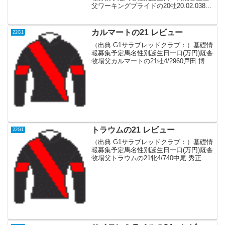
父ワーキングプライドの20牡20.02.0380
万円中内田 充正白老Fドリームジャーニ
ー血統父朝日杯FS、宝塚記念、有馬記念
とG13勝。直線の短い右回りが得意だっ
カルマートの21 レビュー
22G1
た...
（出典 G1サラブレッドクラブ：）基礎情
報募集予定馬名性別誕生日一口(万円)厩舎
牧場父カルマートの21牡4/2960戸田 博文
白老スワーヴリチャード血統父新種牡
馬。産駒は23年デビュー。芝1800-2400m
で計6勝。2歳時から活躍し、ダー...
トラウムの21 レビュー
22G1
（出典 G1サラブレッドクラブ：）基礎情
報募集予定馬名性別誕生日一口(万円)厩舎
牧場父トラウムの21牝4/740中尾 秀正追
分ミッキーアイル血統父ディープインパ
クト産駒ではあるが、マイル以下で活
躍。NHKマイルC、マイルCSを制覇し、
高松宮...