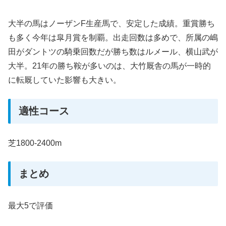
大半の馬はノーザンF生産馬で、安定した成績。重賞勝ち
も多く今年は皐月賞を制覇。出走回数は多めで、所属の嶋
田がダントツの騎乗回数だが勝ち数はルメール、横山武が
大半。21年の勝ち鞍が多いのは、大竹厩舎の馬が一時的
に転厩していた影響も大きい。
適性コース
芝1800-2400m
まとめ
最大5で評価