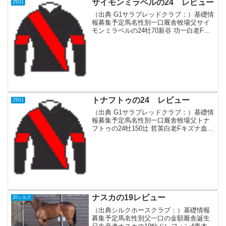
サイモンミラベルの24 レビュー
25G1
（出典 G1サラブレッドクラブ：）基礎情
報募集予定馬名性別一口厩舎牧場父サイ
モンミラベルの24牡70新谷 功一白老Fク
リソベリル血統父産駒は2025年デビュ
ー。現役時代は新馬から連勝でJDD、チ
ャンピオンズCを制覇。帝王賞、JBCCも
制覇し...
トナフトゥの24 レビュー
25G1
（出典 G1サラブレッドクラブ：）基礎情
報募集予定馬名性別一口厩舎牧場父トナ
フトゥの24牡150辻 哲英白老Fキズナ血統
父現役時代は日本ダービー制覇。凱旋門
賞4着。ディープインパクト産駒だが勝
率・連対率とも芝とダートはほぼ変わら
ず、母系のス...
ナスカの19レビュー
20シルク
（出典シルクホースクラブ：）基礎情報
募集予定馬名性別父一口の金額厩舎誕生