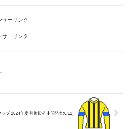
ンサーリンク
ンサーリンク
ー
ブ 2024年度 募集状況 中間発表(6/12)