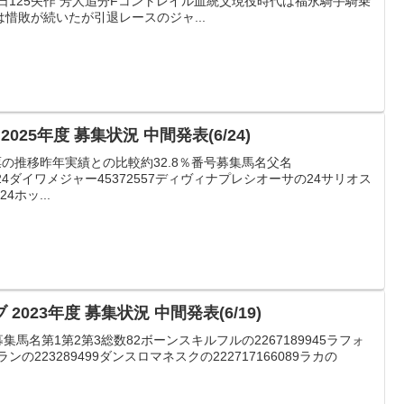
8日125矢作 芳人追分Fコントレイル血統父現役時代は福永騎手騎乗
惜敗が続いたが引退レースのジャ...
025年度 募集状況 中間発表(6/24)
1位票の推移昨年実績との比較約32.8％番号募集馬名父名
クタの24ダイワメジャー45372557ディヴィナプレシオーサの24サリオス
4ホッ...
023年度 募集状況 中間発表(6/19)
号募集馬名第1第2第3総数82ボーンスキルフルの2267189945ラフォ
ランの223289499ダンスロマネスクの222717166089ラカの