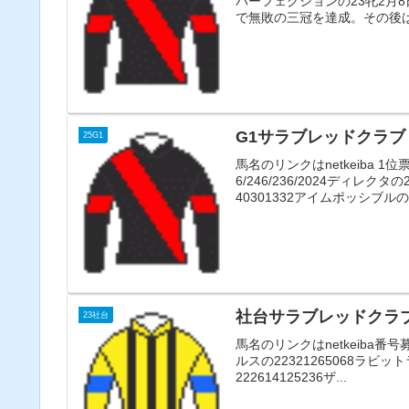
パーフェクションの23牝2月
で無敗の三冠を達成。その後は
G1サラブレッドクラブ 2
25G1
馬名のリンクはnetkeiba 
6/246/236/2024ディレ
40301332アイムポッシブルの2
社台サラブレッドクラブ 2
23社台
馬名のリンクはnetkeiba番
ルスの22321265068ラビット
222614125236ザ...