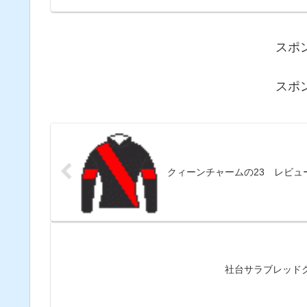
スポ
スポ
クィーンチャームの23 レビュ
社台サラブレッドクラ