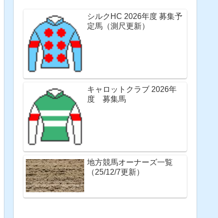
シルクHC 2026年度 募集予
定馬（測尺更新）
キャロットクラブ 2026年
度 募集馬
地方競馬オーナーズ一覧
（25/12/7更新）