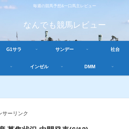
毎週の競馬予想&一口馬主レビュー
なんでも競馬レビュー
G1サラ
サンデー
社台
インゼル
DMM
ンサーリンク