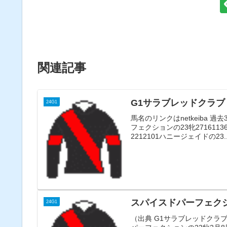
関連記事
G1サラブレッドクラブ 2
24G1
馬名のリンクはnetkeiba 
フェクションの23牝271611
2212101ハニージェイドの23..
スパイスドパーフェク
24G1
（出典 G1サラブレッドク