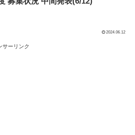
 募集状況 中間発表(6/12)
2024.06.12
ンサーリンク