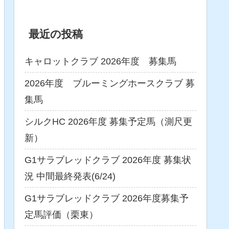
最近の投稿
キャロットクラブ 2026年度 募集馬
2026年度 ブルーミングホースクラブ 募
集馬
シルクHC 2026年度 募集予定馬（測尺更
新）
G1サラブレッドクラブ 2026年度 募集状
況 中間最終発表(6/24)
G1サラブレッドクラブ 2026年度募集予
定馬評価（栗東）