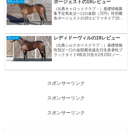
ボージェストの19レビュー
20キャロット
（出典キャロットクラブ：）基礎情報募
集予定馬名父一口の金額（万円）性別厩
舎ボージェストの19エピファネイア10牝
手塚貴久血統父菊花賞 ジャパンカップ制
覇。一昨年産駒デビュー。勝ち上がり率
約35%と上々で、いきなり無敗の牝馬3冠
馬を輩出し今年...
レディドーヴィルの19レビュー
20シルク
（出典シルクホースクラブ：）基礎情報
性別父一口の金額厩舎誕生日生産者牝ブ
ラックタイド4長谷川浩大2月23日ノーザ
ンファーム血統父ディープインパクトの
全兄。現役時代はスプリングS1着 G17
勝馬キタサンブラックを輩出。ディープ
インパクトとは違...
スポンサーリンク
スポンサーリンク
スポンサーリンク