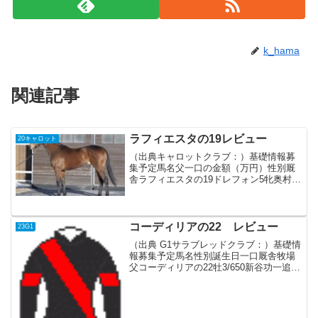
k_hama
関連記事
ラフィエスタの19レビュー
20キャロット
（出典キャロットクラブ：）基礎情報募
集予定馬名父一口の金額（万円）性別厩
舎ラフィエスタの19ドレフォン5牝奥村武
血統父産駒は2021年デビュー。父ジオポ
ンティは芝の中距離で活躍したが、ドレ
フォンはアメリカのダート短距離で活躍
し、BCスプリン...
コーディリアの22 レビュー
23G1
（出典 G1サラブレッドクラブ：）基礎情
報募集予定馬名性別誕生日一口厩舎牧場
父コーディリアの22牡3/650新谷功一追分
Fマジェスティックウォリアー血統父アメ
リカ産 アメリカのホープフルS(G1 ダー
ト1400m)制覇外国産としては、ベスト...