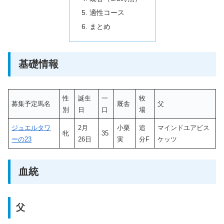
適性コース
まとめ
基礎情報
性
誕生
一
牧
募集予定馬名
厩舎
父
別
日
口
場
ジュエルタワ
2月
小栗
追
マインドユアビス
牝
35
ーの23
26日
実
分F
ケッツ
血統
父