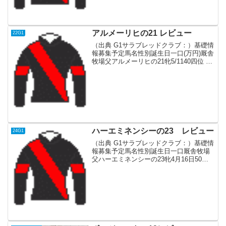
アルメーリヒの21 レビュー
22G1
（出典 G1サラブレッドクラブ：）基礎情
報募集予定馬名性別誕生日一口(万円)厩舎
牧場父アルメーリヒの21牝5/1140四位 洋
文追分オルフェーヴル血統父3冠制覇、凱
旋門賞2年連続2着など歴史的名馬。当初
は勝ち上がり率が悪く種付け料も下がっ
た...
ハーエミネンシーの23 レビュー
24G1
（出典 G1サラブレッドクラブ：）基礎情
報募集予定馬名性別誕生日一口厩舎牧場
父ハーエミネンシーの23牝4月16日50奥
村 武社台Fイスラボニータ血統父産駒は
2021年デビュー。現役時代は2歳-6歳まで
活躍。皐月賞を制覇したが、徐々に短距
離志...