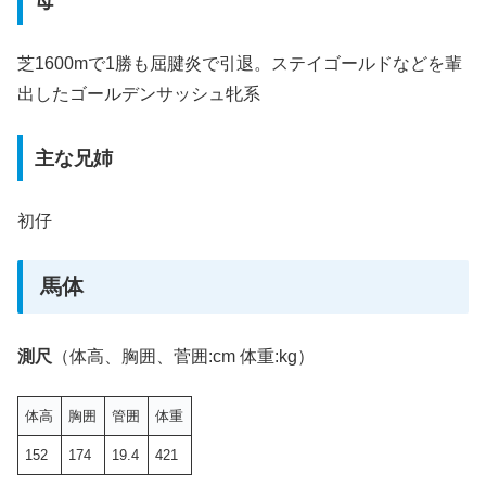
母
芝1600mで1勝も屈腱炎で引退。ステイゴールドなどを輩
出したゴールデンサッシュ牝系
主な兄姉
初仔
馬体
測尺
（体高、胸囲、菅囲:cm 体重:kg）
体高
胸囲
管囲
体重
152
174
19.4
421