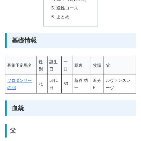
適性コース
まとめ
基礎情報
性
誕生
一
募集予定馬名
厩舎
牧場
父
別
日
口
ソロダンサー
5月1
新谷 功
追分
ルヴァンスレ
牝
50
の23
日
一
F
ーヴ
血統
父