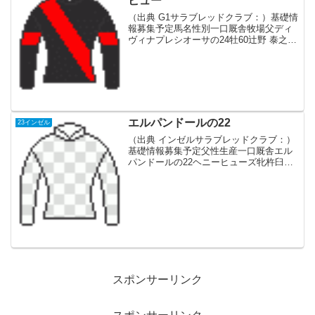
ビュー
（出典 G1サラブレッドクラブ：）基礎情
報募集予定馬名性別一口厩舎牧場父ディ
ヴィナプレシオーサの24牡60辻野 泰之追
分Fサリオス血統父産駒は2026年デビュ
ー。現役時代は3連勝で朝日杯FSを制
覇。皐月賞、ダービーはコントレイルに
敗れたが毎...
エルパンドールの22
23インゼル
（出典 インゼルサラブレッドクラブ：）
基礎情報募集予定父性生産一口厩舎エル
パンドールの22ヘニーヒューズ牝杵臼牧
場4.0四位洋文血統父アメリカ産 アメリ
カのダートスプリントG1 2勝（1200-
1400m）産駒はほぼダート一辺倒の早熟
傾向。...
スポンサーリンク