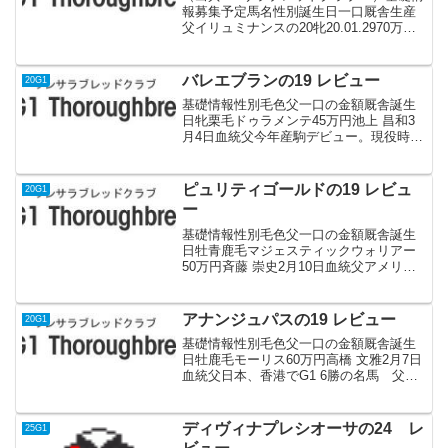
報募集予定馬名性別誕生日一口厩舎生産
父イリュミナンスの20牝20.01.2970万円
大竹 正博白老Fハービンジャー血統父"イ
ギリス産 キングジョージをコースレコ
ードで制覇。種牡馬としては日本の高速
バレエブランの19 レビュー
20G1
馬場...
基礎情報性別毛色父一口の金額厩舎誕生
日牝栗毛ドゥラメンテ45万円池上 昌和3
月4日血統父今年産駒デビュー。現役時代
は皐月賞ダービーの2冠も怪我で4歳半ば
で引退。産駒は今年デビュー。父キング
カメハメハ、母アドマイヤグルーヴの超
ピュリティゴールドの19 レビュ
20G1
良血で素晴らしい...
ー
基礎情報性別毛色父一口の金額厩舎誕生
日牡青鹿毛マジェスティックウォリアー
50万円斉藤 崇史2月10日血統父アメリカ
産 2歳G1 ダート1400m勝ち外国産とし
ては、ベストウォーリア（南部杯連覇）
エアアルマス（東海S）2016年から日本
アナンジュパスの19 レビュー
20G1
で供用...
基礎情報性別毛色父一口の金額厩舎誕生
日牡鹿毛モーリス60万円高橋 文雅2月7日
血統父日本、香港でG1 6勝の名馬 父ス
クリーンヒーローで母はメジロ牝系で字
面だけ見ればステイヤーだが、気性的な
面もあり現役時代は2000mまで。産駒は
ディヴィナプレシオーサの24 レ
25G1
今年デビュ...