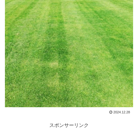
2024.12.28
スポンサーリンク