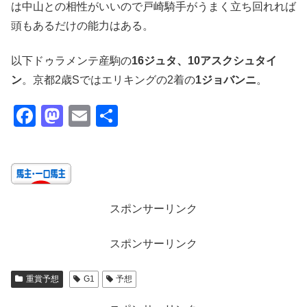
は中山との相性がいいので戸崎騎手がうまく立ち回れれば
頭もあるだけの能力はある。
以下ドゥラメンテ産駒の
16ジュタ、10アスクシュタイ
ン
。京都2歳Sではエリキングの2着の
1ジョバンニ
。
F
M
E
共
a
a
m
有
c
st
ail
e
o
b
d
スポンサーリンク
o
o
o
n
スポンサーリンク
k
重賞予想
G1
予想