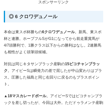
スポンサーリンク
◎ 6 クロワデュノール
本命は東スポ杯勝ちの
6クロワデュノール
。新馬、東スポ
杯と連勝。ホープフルSがG1になってから前走重賞馬が
4/7頭勝利で、1勝クラス以下からの勝利はなし。2連勝馬
も相性がよく頭筆頭候補。
対抗は同じキタサンブラック産駒の
15ピコチャンブラッ
ク
。アイビーSは瞬発力の差で屈したが中山変わりはプラ
ス。圧勝した福島と同じ右回りに戻るのもプラスポイン
ト。
▲
18マスカレードボール
。アイビーSではピコチャンブラ
ックを差し切ったが、今回は大外。ただドゥラメンテ産駒