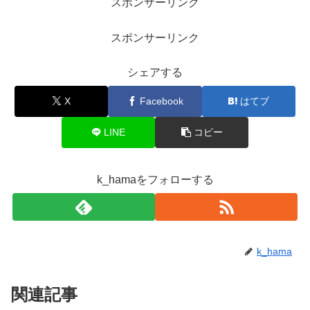
スポンサーリンク
スポンサーリンク
シェアする
X
Facebook
はてブ
LINE
コピー
k_hamaをフォローする
k_hama
関連記事