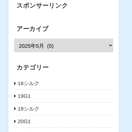
スポンサーリンク
アーカイブ
カテゴリー
18シルク
19G1
19シルク
20G1