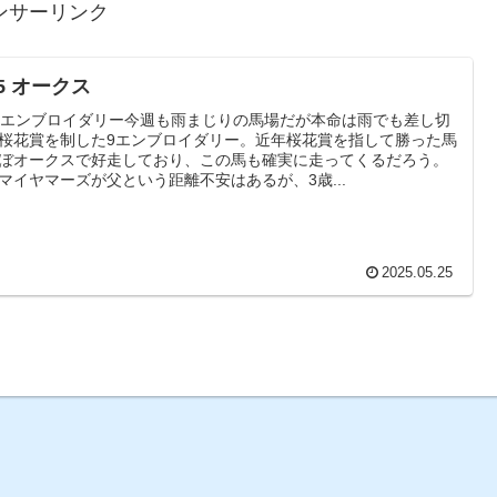
ンサーリンク
25 オークス
9 エンブロイダリー今週も雨まじりの馬場だが本命は雨でも差し切
桜花賞を制した9エンブロイダリー。近年桜花賞を指して勝った馬
ぼオークスで好走しており、この馬も確実に走ってくるだろう。
マイヤマーズが父という距離不安はあるが、3歳...
2025.05.25