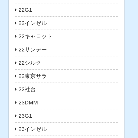
22G1
22インゼル
22キャロット
22サンデー
22シルク
22東京サラ
22社台
23DMM
23G1
23インゼル