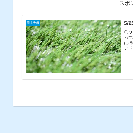
スポ
5/
重賞予想
◎ 
って
はほ
アド