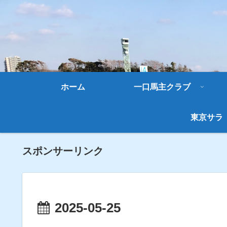
ホーム
一口馬主クラブ
東京サラ
スポンサーリンク
2025-05-25