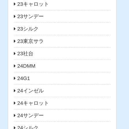
23キャロット
23サンデー
23シルク
23東京サラ
23社台
24DMM
24G1
24インゼル
24キャロット
24サンデー
24シルク