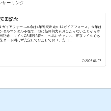
ンサーリンク
7 安田記念
14 ガイアフォース本命は4年連続出走の14ガイアフォース。今年は
ンタルマンタル不在で、他に新興勢力も見当たらないことから昨
田記念、マイルCS連続2着のこの馬にチャンス。東京マイルであ
芝ダート問わず安定して好走しており、安田...
2026.06.07