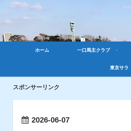
ホーム
一口馬主クラブ
東京サラ
スポンサーリンク
2026-06-07