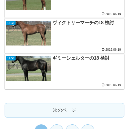
2019.06.19
ヴィクトリーマーチの18 検討
19G1
2019.06.19
ギミーシェルターの18 検討
19G1
2019.06.19
次のページ