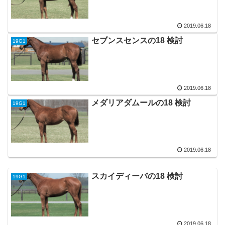
2019.06.18
セブンスセンスの18 検討
19G1
2019.06.18
メダリアダムールの18 検討
19G1
2019.06.18
スカイディーバの18 検討
19G1
2019.06.18