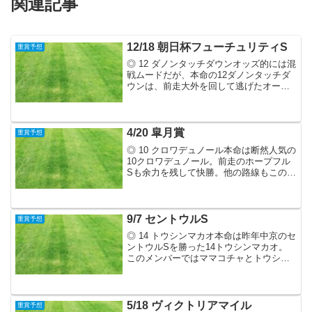
関連記事
12/18 朝日杯フューチュリティS
重賞予想
◎ 12 ダノンタッチダウンオッズ的には混
戦ムードだが、本命の12ダノンタッチダ
ウンは、前走大外を回して逃げたオール
パルフェを捉えきれずの2着。内容的には
勝ち馬よりもあるレースで、今回の方が
間違いなくペースは上がるので前走のよ
うなことにはな...
4/20 皐月賞
重賞予想
◎ 10 クロワデュノール本命は断然人気の
10クロワデュノール。前走のホープフル
Sも余力を残して快勝。他の路線もこの馬
に負けた馬ばかりで、競馬もしやすい馬
なので本命にせざるを得ない。対抗はホ
ープフルS2着の5ジョバンニ。若葉Sは接
戦だっがま...
9/7 セントウルS
重賞予想
◎ 14 トウシンマカオ本命は昨年中京のセ
ントウルSを勝った14トウシンマカオ。
このメンバーではママコチャとトウシン
マカオが抜けた存在で、昨年のセントウ
ル、前走京王杯SCでは1,2着。とはいえ2
戦ともトウシンマカオが勝ち切っており
こちらが本...
5/18 ヴィクトリアマイル
重賞予想