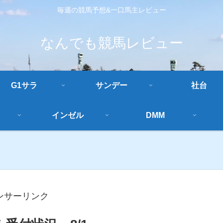
毎週の競馬予想&一口馬主レビュー
なんでも競馬レビュー
G1サラ
サンデー
社台
インゼル
DMM
ンサーリンク