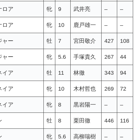
ナロア
牝
9
武井亮
–
–
ナロア
牝
10
鹿戸雄一
–
–
ジャー
牡
7
宮田敬介
427
108
ジャー
牝
5.6
手塚貴久
267
44
ネイア
牡
11
林徹
343
94
ネイア
牝
10
木村哲也
269
72
ネイア
牝
8
黒岩陽一
–
–
ン
牡
8
栗田徹
446
116
ン
牝
5.6
高柳瑞樹
–
–