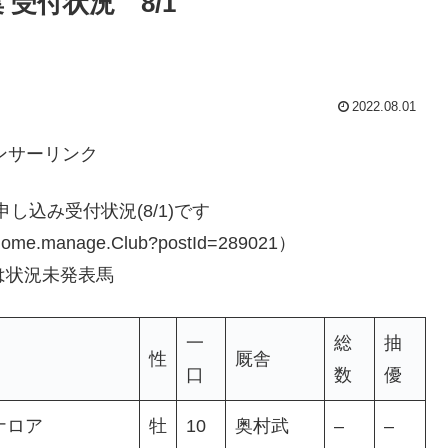
 受付状況 8/1
2022.08.01
ンサーリンク
し込み受付状況(8/1)です
lk_home.manage.Club?postId=289021）
」は状況未発表馬
一
総
抽
性
厩舎
口
数
優
ナロア
牡
10
奥村武
–
–