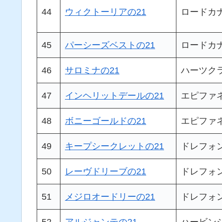
44
ウィクトーリアの21
ロードカ
45
パーシーズベストの21
ロードカ
46
サロミナの21
ハーツク
47
インヘリットデールの21
エピファ
48
ボニーゴールドの21
エピファ
49
キープシークレットの21
ドレフォ
50
レーヴドリーブの21
ドレフォ
51
メジロオードリーの21
ドレフォ
52
アルジャンテの21
ハービン