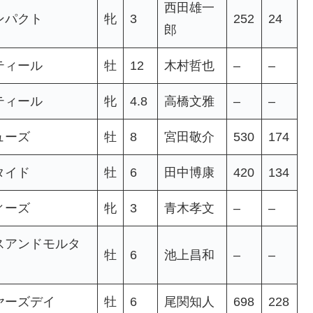
西田雄一
ンパクト
牝
3
252
24
郎
ティール
牡
12
木村哲也
–
–
ティール
牝
4.8
高橋文雅
–
–
ューズ
牡
8
宮田敬介
530
174
タイド
牡
6
田中博康
420
134
ィーズ
牝
3
青木孝文
–
–
スアンドモルタ
牡
6
池上昌和
–
–
ヤーズデイ
牡
6
尾関知人
698
228