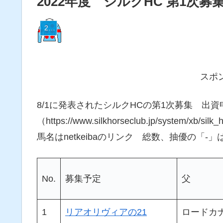
2022年度 シルクHC 第1次募集
22シルク
スポ
8/1に発表されたシルクHCの第1次募集 出資申
（https://www.silkhorseclub.jp/system/xb/si
馬名はnetkeibaのリンク 総数、抽優の「-
No.
募集予定
父
1
リアオリヴィアの21
ロードカ