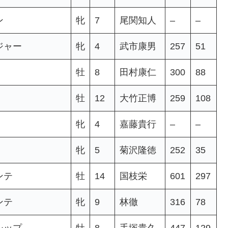
ン
牝
7
尾関知人
–
–
ジャー
牝
4
武市康男
257
51
牡
8
田村康仁
300
88
牡
12
大竹正博
259
108
牝
4
嘉藤貴行
–
–
牝
5
菊沢隆徳
252
35
ンテ
牡
14
国枝栄
601
297
ンテ
牝
9
林徹
316
78
シップ
牡
8
手塚貴久
447
129