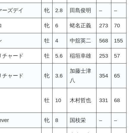
ヤーズデイ
牝
2.8
田島俊明
–
–
ロ
牝
6
蛯名正義
273
70
ン
牡
4
中舘英二
568
155
リチャード
牡
5.6
稲垣幸雄
253
57
加藤士津
リチャード
牝
3.6
354
65
八
牡
10
木村哲也
331
68
ever
牝
8
国枝栄
–
–