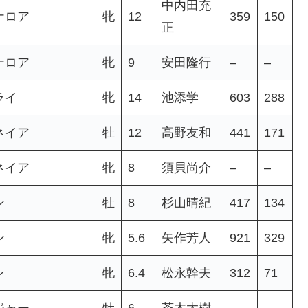
中内田充
ナロア
牝
12
359
150
正
ナロア
牝
9
安田隆行
–
–
ライ
牝
14
池添学
603
288
ネイア
牡
12
高野友和
441
171
ネイア
牝
8
須貝尚介
–
–
ン
牡
8
杉山晴紀
417
134
ン
牝
5.6
矢作芳人
921
329
ン
牝
6.4
松永幹夫
312
71
ジャー
牡
6
茶木太樹
–
–