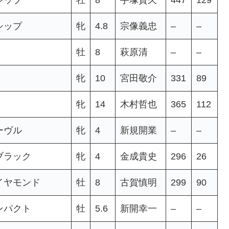
シップ
牝
4.8
宗像義忠
–
–
牡
8
萩原清
–
–
牝
10
宮田敬介
331
89
牝
14
木村哲也
365
112
ーヴル
牝
4
新規開業
–
–
ブラック
牝
4
金成貴史
296
26
イヤモンド
牡
8
古賀慎明
299
90
ンパクト
牡
5.6
新開幸一
–
–