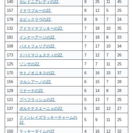
140
カレドニアレディの22
9
25
11
45
157
ドナウブルーの22
8
12
5
25
179
エピックラヴの22
8
9
7
24
132
アドマイヤフッキーの22
7
18
10
35
181
インナーアージの22
7
18
8
33
108
パストフォリアの22
7
17
10
34
173
ドバイマジェスティの22
7
12
7
26
125
ゾンザの22
7
7
11
25
170
サトノオニキスの22
6
16
15
37
156
マルシアーノの22
6
15
7
28
129
リナーテの22
6
14
8
28
121
プペフラッシュの22
5
13
7
25
137
ポルケテスエーニョの22
5
10
12
27
フィンレイズラッキーチャームの
107
5
9
11
25
22
150
ラッキーダイムの22
4
16
12
32