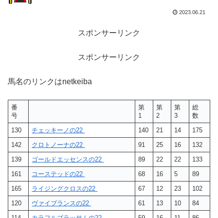
2023.06.21
スポンサーリンク
スポンサーリンク
馬名のリンクはnetkeiba
番
第
第
第
総
号
1
2
3
数
130
チェッキーノの22
140
21
14
175
142
クロトノーナの22
91
25
16
132
139
ゴールドエッセンスの22
89
22
22
133
161
コーステッドの22
68
16
5
89
165
ライジングクロスの22
67
12
23
102
120
ヴァイブランスの22
61
13
10
84
114
カラフルブラッサムの22
59
16
11
86