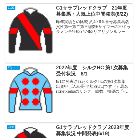
G1サラブレッドクラブ 21年度
21G1
募集馬・人気上位中間発表(6/22)
昨年実績との比較 約49.8％番号募集馬名
父性第一第二第三総数6サイマーの20ドゥ
ラメンテ牡63747453リアリゾンルレーヴ
の20リアルスティール牡611537960クリ
ッパールートの20シルバーステート牡
451576747メルヴェイユド...
2022年度 シルクHC 第1次募集
22シルク
受付状況 8/1
8/1に発表されたシルクHCの第1次募集
出資申し込み受付状況(8/1)です（）馬名
はnetkeibaのリンク 総数、抽優の「-」
は状況未発表馬No.募集予定父性一口厩舎
総数抽優1リアオリヴィアの21ロードカナ
ロア牡10奥村武--2クードラ...
G1サラブレッドクラブ 2023年度
23G1
募集状況 中間発表(6/19)