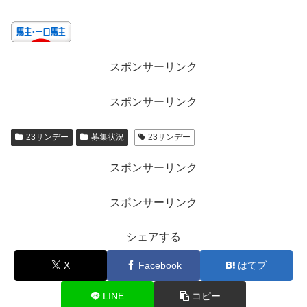
c
st
ail
e
o
b
d
スポンサーリンク
o
o
o
n
スポンサーリンク
k
23サンデー
募集状況
23サンデー
スポンサーリンク
スポンサーリンク
シェアする
X
Facebook
はてブ
LINE
コピー