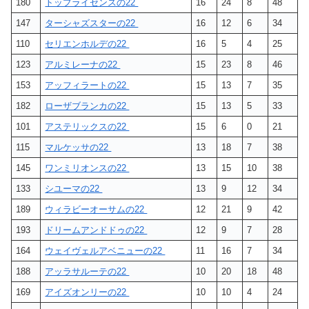
180
トップライセンスの22
16
24
8
48
147
ターシャズスターの22
16
12
6
34
110
セリエンホルデの22
16
5
4
25
123
アルミレーナの22
15
23
8
46
153
アッフィラートの22
15
13
7
35
182
ローザブランカの22
15
13
5
33
101
アステリックスの22
15
6
0
21
115
マルケッサの22
13
18
7
38
145
ワンミリオンスの22
13
15
10
38
133
シユーマの22
13
9
12
34
189
ウィラビーオーサムの22
12
21
9
42
193
ドリームアンドドゥの22
12
9
7
28
164
ウェイヴェルアベニューの22
11
16
7
34
188
アッラサルーテの22
10
20
18
48
169
アイズオンリーの22
10
10
4
24