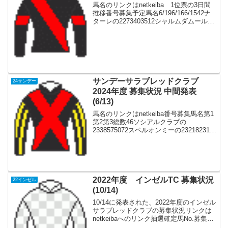
馬名のリンクはnetkeiba 1位票の3日間
推移番号募集予定馬名6/196/166/1542ナ
ターレの2273403512シャルムダムールの
2241282239スパニッシュクイーンの
2239261963ミステリューズの
2232201751...
サンデーサラブレッドクラブ
24サンデー
2024年度 募集状況 中間発表
(6/13)
馬名のリンクはnetkeiba番号募集馬名第1
第2第3総数46ソシアルクラブの
2338575072スペルオンミーの232182318
リリーノーブルの2321753359ピノの
2318652975ヤンキーローズの
2318452736シャンデリ...
2022年度 インゼルTC 募集状況
22インゼル
(10/14)
10/14に発表された、2022年度のインゼル
サラブレッドクラブの募集状況リンクは
netkeibaへのリンク抽選確定馬No.募集予
定父性生産一口厩舎5ゴルトキルシェの21