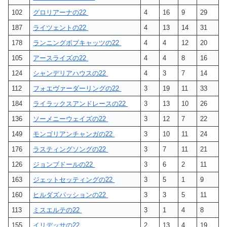
102
グロリアーナの22
4
16
9
29
187
ライツェントの22
4
13
14
31
178
ランニングボブキャッツの22
4
4
12
20
105
アースライズの22
4
4
8
16
124
シャンデリアハウスの22
4
3
7
14
112
フォエヴァーダーリングの22
3
19
11
33
184
ライラックスアンドレースの22
3
13
10
26
136
ソーメニーウェイズの22
3
12
7
22
149
モンゴリアンチャンガの22
3
10
11
24
176
ラスティングソングの22
3
7
11
21
126
ジョンブドールの22
3
6
2
11
163
ジェットセッティングの22
3
5
1
9
160
ヒルダズパッションの22
3
3
5
11
113
ミスエルテの22
3
1
4
8
155
イリデッサの22
2
13
4
19