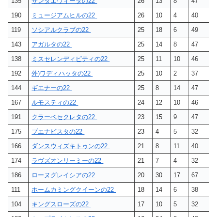
135
サンタエヴィータの22
26
13
8
47
190
ミュージアムヒルの22
26
10
4
40
119
ソシアルクラブの22
25
18
6
49
143
アガルタの22
25
14
8
47
138
ミスセレンディピティの22
25
11
10
46
192
外)ワディハッタの22
25
10
2
37
144
ギエナーの22
25
8
14
47
167
ルモスティの22
24
12
10
46
191
クラーベセクレタの22
23
15
9
47
175
ブエナビスタの22
23
4
5
32
166
ダンスウィズキトゥンの22
21
8
11
40
174
ラヴズオンリーミーの22
21
7
4
32
186
ローヌグレイシアの22
20
30
17
67
111
ホームカミングクイーンの22
18
14
6
38
104
キングスローズの22
17
10
5
32