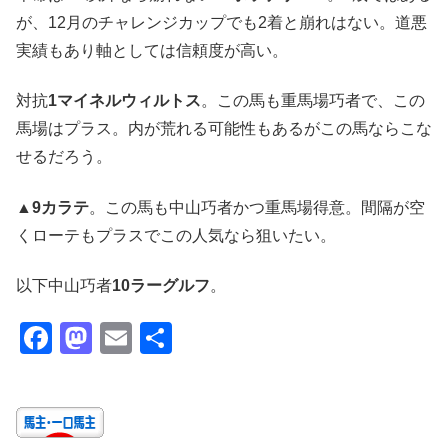
が、12月のチャレンジカップでも2着と崩れはない。道悪
実績もあり軸としては信頼度が高い。
対抗
1マイネルウィルトス
。この馬も重馬場巧者で、この
馬場はプラス。内が荒れる可能性もあるがこの馬ならこな
せるだろう。
▲
9カラテ
。この馬も中山巧者かつ重馬場得意。間隔が空
くローテもプラスでこの人気なら狙いたい。
以下中山巧者
10ラーグルフ
。
F
M
E
共
a
a
m
有
c
st
ail
e
o