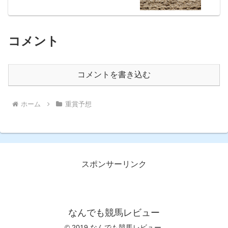
コメント
コメントを書き込む
ホーム
重賞予想
スポンサーリンク
なんでも競馬レビュー
© 2019 なんでも競馬レビュー.