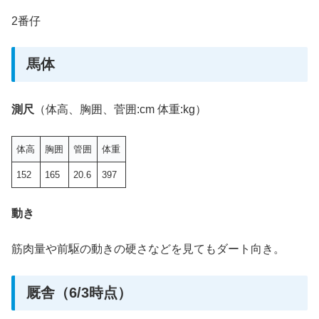
2番仔
馬体
測尺
（体高、胸囲、菅囲:cm 体重:kg）
体高
胸囲
管囲
体重
152
165
20.6
397
動き
筋肉量や前駆の動きの硬さなどを見てもダート向き。
厩舎（6/3時点）