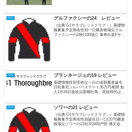
トでの勝利。兄弟オルフェーヴル産駒の
兄姉レゲンダアウレア、ブランシェット
が1勝ずつ挙げている。（芝1400mと芝
1800m）...
グルファクシーの24 レビュー
25G1
（出典 G1サラブレッドクラブ：）基礎情
報募集予定馬名性別一口厩舎牧場父グル
ファクシーの24牡100池江 泰寿白老Fサー
トゥルナーリア血統父母シーザリオ（オ
ークス(G1)、アメリカンオークス(米G1
芝2000m)）、半兄エピファネイア（菊...
ブランネージュの19 レビュー
20G1
基礎情報性別毛色父一口の金額厩舎誕生
日牝青毛シルバーステート35万円尾関 知
人1月26日血統父新種牡馬。現役時代は4
勝。G1級のポテンシャルを見せていた
が、屈腱炎により5戦しかできなかった。
兄弟も怪我がち。母3勝 芝1600-1800m
ソワーの21 レビュー
22G1
フ...
（出典 G1サラブレッドクラブ：）基礎情
報募集予定馬名性別誕生日一口(万円)厩舎
牧場父ソワーの21牡3/2450戸田 博文追分
ジャスタウェイ血統父天皇賞・秋、ドバ