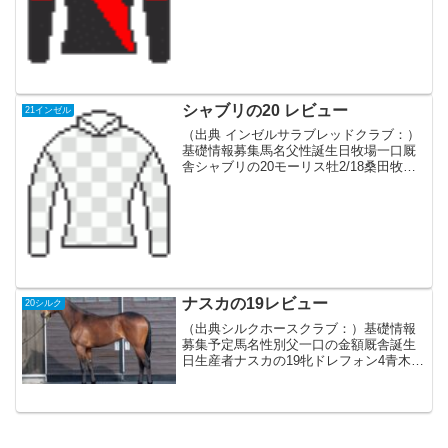
イDF、安田記念と1600-2000mのG1を3
勝。ロンジンワールドベストレー...
シャブリの20 レビュー
21インゼル
（出典 インゼルサラブレッドクラブ：）
基礎情報募集馬名父性誕生日牧場一口厩
舎シャブリの20モーリス牡2/18桑田牧場
三嶋牧場4.4万円岡田稲男血統父日本、香
港でG1 6勝の名馬。父スクリーンヒーロ
ーで母はメジロ牝系で字面だけ見ればス
テイヤ...
ナスカの19レビュー
20シルク
（出典シルクホースクラブ：）基礎情報
募集予定馬名性別父一口の金額厩舎誕生
日生産者ナスカの19牝ドレフォン4青木孝
文4月9日ノーザンファーム血統父産駒は
2021年デビュー。父ジオポンティは芝の
中距離で活躍したが、ドレフォンはアメ
リカのダート短...