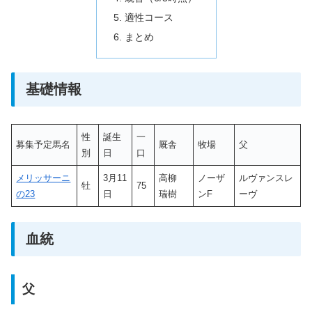
適性コース
まとめ
基礎情報
性
誕生
一
募集予定馬名
厩舎
牧場
父
別
日
口
メリッサーニ
3月11
高柳
ノーザ
ルヴァンスレ
牡
75
の23
日
瑞樹
ンF
ーヴ
血統
父