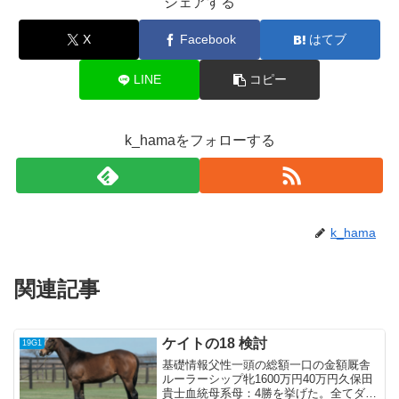
シェアする
X
Facebook
はてブ
LINE
コピー
k_hamaをフォローする
k_hama
関連記事
ケイトの18 検討
19G1
基礎情報父性一頭の総額一口の金額厩舎
ルーラーシップ牝1600万円40万円久保田
貴士血統母系母：4勝を挙げた。全てダー