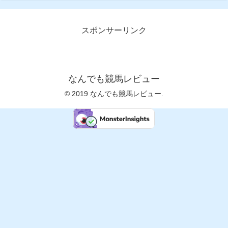
スポンサーリンク
なんでも競馬レビュー
© 2019 なんでも競馬レビュー.