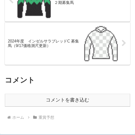
２期募集馬
2024年度 インゼルサラブレッドC 募集
馬（9/17価格測尺更新）
コメント
コメントを書き込む
ホーム
重賞予想