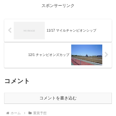
スポンサーリンク
11/17 マイルチャンピオンシップ
12/1 チャンピオンズカップ
コメント
コメントを書き込む
ホーム
重賞予想