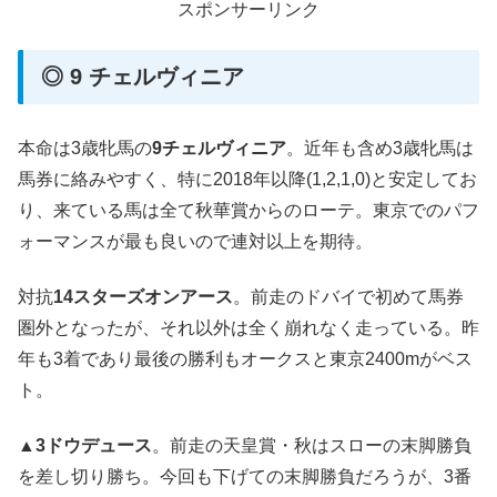
スポンサーリンク
◎ 9 チェルヴィニア
本命は3歳牝馬の
9チェルヴィニア
。近年も含め3歳牝馬は
馬券に絡みやすく、特に2018年以降(1,2,1,0)と安定してお
り、来ている馬は全て秋華賞からのローテ。東京でのパフ
ォーマンスが最も良いので連対以上を期待。
対抗
14スターズオンアース
。前走のドバイで初めて馬券
圏外となったが、それ以外は全く崩れなく走っている。昨
年も3着であり最後の勝利もオークスと東京2400mがベス
ト。
▲
3ドウデュース
。前走の天皇賞・秋はスローの末脚勝負
を差し切り勝ち。今回も下げての末脚勝負だろうが、3番