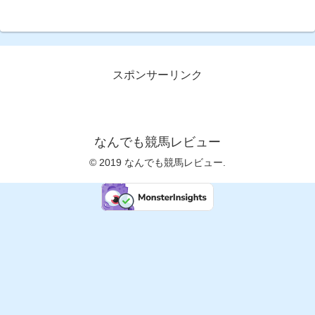
スポンサーリンク
なんでも競馬レビュー
© 2019 なんでも競馬レビュー.