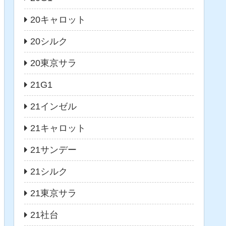
20キャロット
20シルク
20東京サラ
21G1
21インゼル
21キャロット
21サンデー
21シルク
21東京サラ
21社台