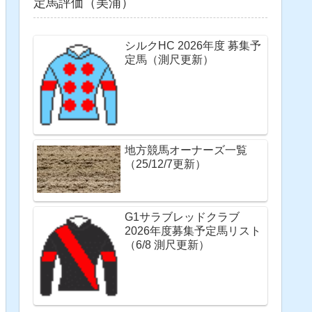
定馬評価（美浦）
シルクHC 2026年度 募集予
定馬（測尺更新）
地方競馬オーナーズ一覧
（25/12/7更新）
G1サラブレッドクラブ
2026年度募集予定馬リスト
（6/8 測尺更新）