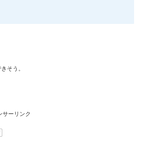
できそう。
ンサーリンク
ズ