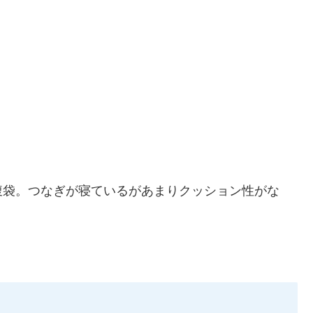
腹袋。つなぎが寝ているがあまりクッション性がな