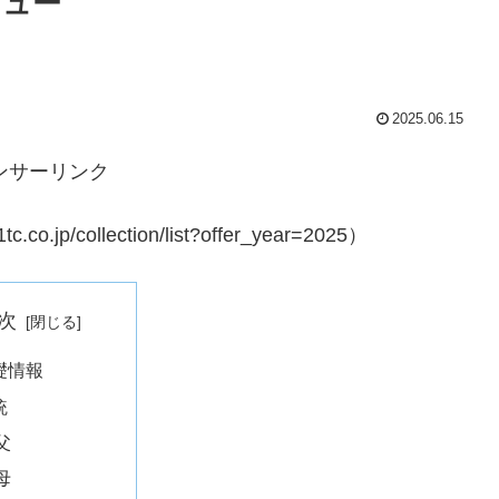
ビュー
2025.06.15
ンサーリンク
p/collection/list?offer_year=2025）
次
礎情報
統
父
母