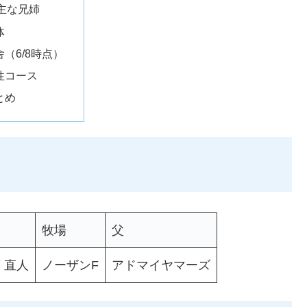
主な兄姉
体
舎（6/8時点）
性コース
とめ
舎
牧場
父
 直人
ノーザンF
アドマイヤマーズ