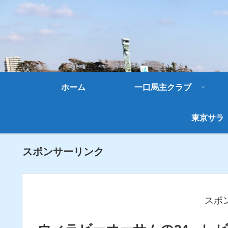
ホーム
一口馬主クラブ
東京サラ
スポンサーリンク
スポ