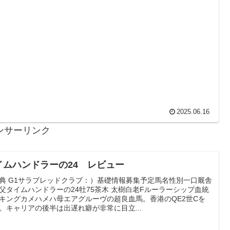
2025.06.16
ンサーリンク
イムハンドラーの24 レビュー
典 G1サラブレッドクラブ：）基礎情報募集予定馬名性別一口厩舎
父タイムハンドラーの24牡75茶木 太樹白老Fルーラーシップ血統
キングカメハメハ母エアグルーヴの超良血馬。香港のQE2世Cを
。キャリアの後半は出遅れ癖が非常に目立...