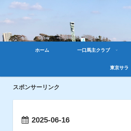
ホーム
一口馬主クラブ
東京サラ
スポンサーリンク
2025-06-16