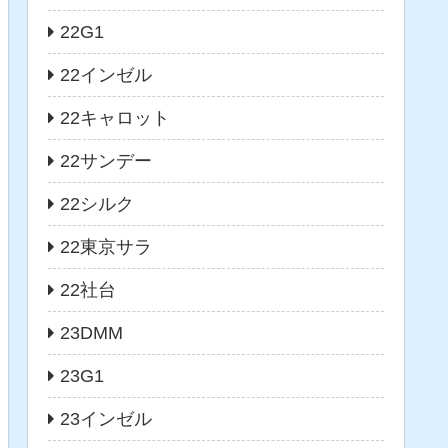
22G1
22インゼル
22キャロット
22サンデー
22シルク
22東京サラ
22社台
23DMM
23G1
23インゼル