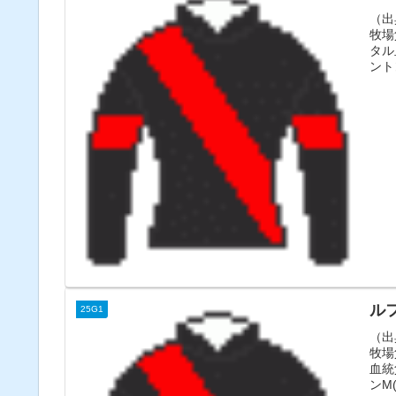
（出
牧場
タル
ント
ル
25G1
（出
牧場
血統
ンM(