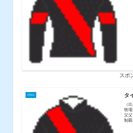
スポ
タ
25G1
（出
牧場
父父
制覇