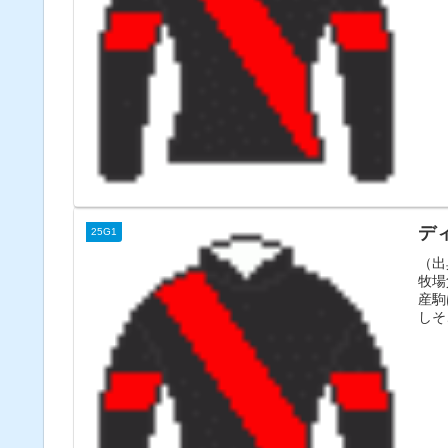
デ
25G1
（出
牧場
産駒
しそ