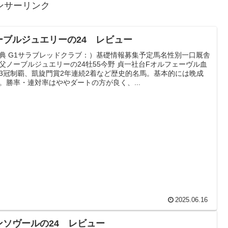
ンサーリンク
ーブルジュエリーの24 レビュー
典 G1サラブレッドクラブ：）基礎情報募集予定馬名性別一口厩舎
父ノーブルジュエリーの24牡55今野 貞一社台Fオルフェーヴル血
3冠制覇、凱旋門賞2年連続2着など歴史的名馬。基本的には晩成
。勝率・連対率はややダートの方が良く、...
2025.06.16
ンソヴールの24 レビュー