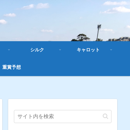
シルク
キャロット
重賞予想