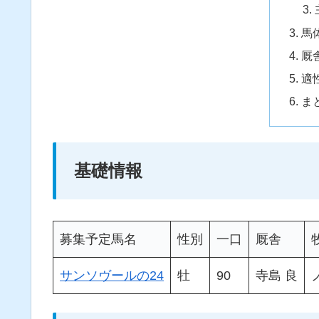
馬
厩
適
ま
基礎情報
募集予定馬名
性別
一口
厩舎
サンソヴールの24
牡
90
寺島 良