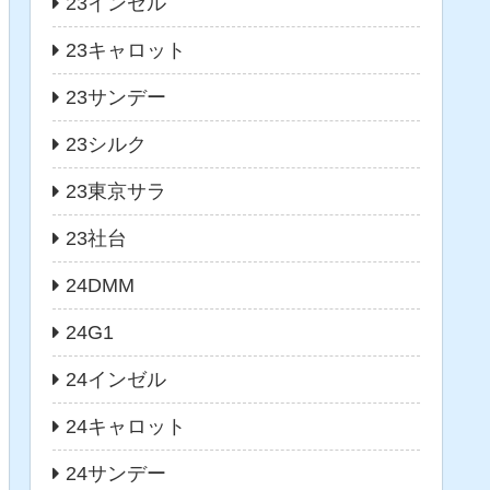
23インゼル
23キャロット
23サンデー
23シルク
23東京サラ
23社台
24DMM
24G1
24インゼル
24キャロット
24サンデー