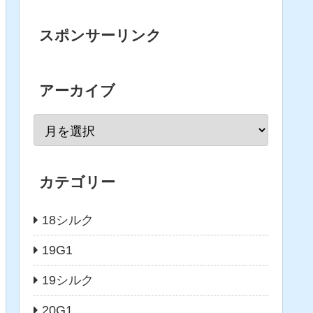
スポンサーリンク
アーカイブ
カテゴリー
18シルク
19G1
19シルク
20G1