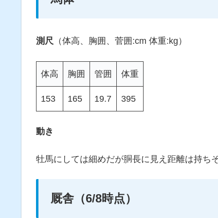
測尺
（体高、胸囲、菅囲:cm 体重:kg）
体高
胸囲
管囲
体重
153
165
19.7
395
動き
牡馬にしては細めだが胴長に見え距離は持ち
厩舎（6/8時点）