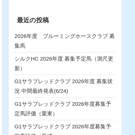
最近の投稿
2026年度 ブルーミングホースクラブ 募
集馬
シルクHC 2026年度 募集予定馬（測尺更
新）
G1サラブレッドクラブ 2026年度 募集状
況 中間最終発表(6/24)
G1サラブレッドクラブ 2026年度募集予
定馬評価（栗東）
G1サラブレッドクラブ 2026年度募集予