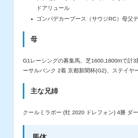
ドアリュール
ゴンバデカーブース（サウジRC）母父
母
G1レーシングの募集馬。芝1600,1800mで
ーサルバンク 2着 京都新聞杯(G2)、ステイヤー
主な兄姉
クールミラボー (牡 2020 ドレフォン) 4勝 ダート
馬体