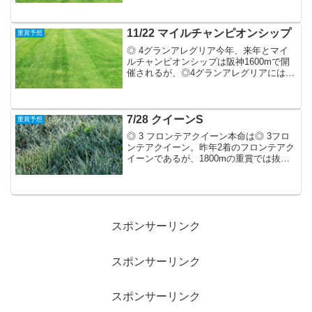
う見方が大勢であろうが、有馬記念で3着
に来ており、かなりの弱メンバーの今回
なら多少向いてい...
11/22 マイルチャンピオンシップ
重賞予想
◎ 4グランアレグリア今年、来年とマイ
ルチャンピオンシップは阪神1600mで開
催されるが、◎4グランアレグリアには特
に関係なく力を発揮するだろう。長期休
養明けの昨年阪神カップ以降、常にハイ
パフォーマンスをみせており、高速馬場
への対応力も非常...
7/28 クイーンS
重賞予想
◎ 3 フロンテアクイーン本命は◎ 3フロ
ンテアクイーン。昨年2着のフロンテアク
イーンであるが、1800mの重賞では抜群
の安定感を持っている。前走のヴィクト
リアマイルで大敗しているが、マイルの
高速決着というメイショウサムソン産駒
の本馬には全...
スポンサーリンク
スポンサーリンク
スポンサーリンク