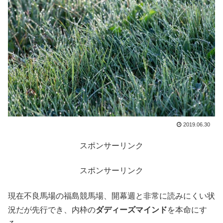
2019.06.30
スポンサーリンク
スポンサーリンク
現在不良馬場の福島競馬場、開幕週と非常に読みにくい状
況だが先行でき、内枠の
ダディーズマインド
を本命にす