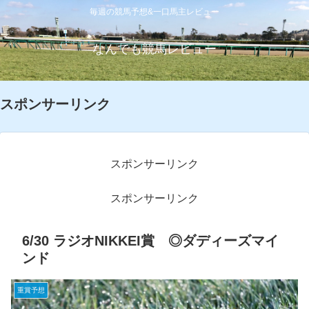
毎週の競馬予想&一口馬主レビュー
なんでも競馬レビュー
スポンサーリンク
スポンサーリンク
スポンサーリンク
6/30 ラジオNIKKEI賞 ◎ダディーズマイ
ンド
重賞予想