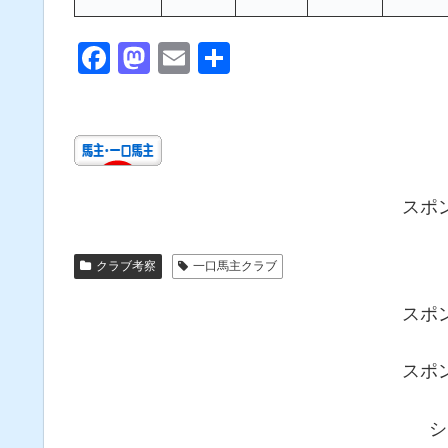
F
M
E
共
a
a
m
有
c
st
ail
e
o
b
d
スポ
o
o
o
n
クラブ考察
一口馬主クラブ
k
スポ
スポ
シ