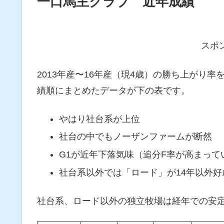
一口馬主クラブ 近年成績
スポ
2013年産〜16年産（現4歳）の勝ち上がり率
績順にまとめたデータが下の表です。
やはり社台系が上位
社台の中でもノーザンファームが断然
G1が近年下落気味（追分F率が高まっ
社台系以外では「ロード」が14年以外好
社台系、ロード以外の独立牧場は経年での安定