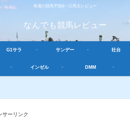
毎週の競馬予想&一口馬主レビュー
なんでも競馬レビュー
G1サラ
サンデー
社台
インゼル
DMM
ンサーリンク