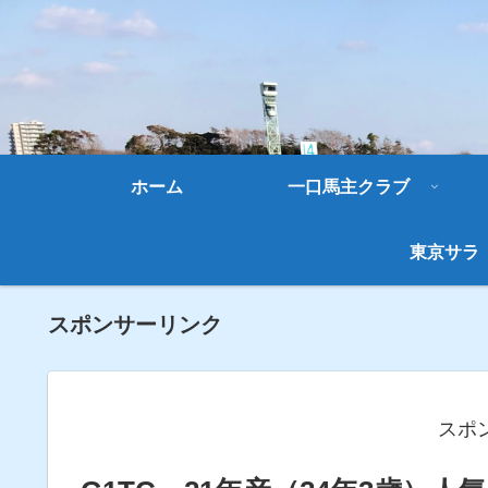
ホーム
一口馬主クラブ
東京サラ
スポンサーリンク
スポ