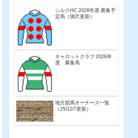
シルクHC 2026年度 募集予
定馬（測尺更新）
キャロットクラブ 2026年
度 募集馬
地方競馬オーナーズ一覧
（25/12/7更新）