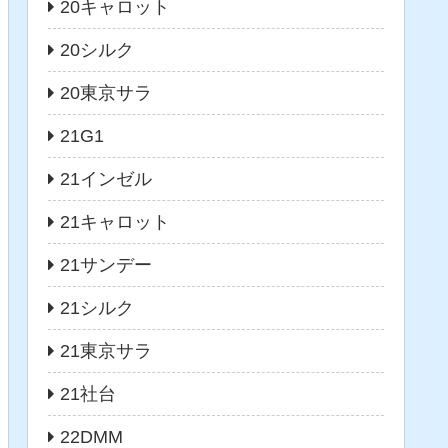
20キャロット
20シルク
20東京サラ
21G1
21インゼル
21キャロット
21サンデー
21シルク
21東京サラ
21社台
22DMM