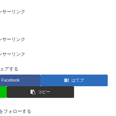
ンサーリンク
ンサーリンク
ンサーリンク
ェアする
Facebook
はてブ
コピー
maをフォローする