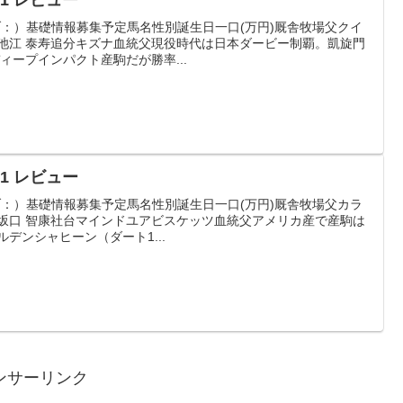
ブ：）基礎情報募集予定馬名性別誕生日一口(万円)厩舎牧場父クイ
980池江 泰寿追分キズナ血統父現役時代は日本ダービー制覇。凱旋門
ィープインパクト産駒だが勝率...
1 レビュー
ブ：）基礎情報募集予定馬名性別誕生日一口(万円)厩舎牧場父カラ
350坂口 智康社台マインドユアビスケッツ血統父アメリカ産で産駒は
ルデンシャヒーン（ダート1...
ンサーリンク