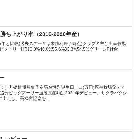
ち上がり率（2016-2020年産）
去5年と比較(過去のデータは未勝利終了時点)クラブ名主な生産牧場
大樹ビクトリーHR10.0%40.0%55.6%33.3%54.5%グリーンF社台
ー
ブ：）基礎情報募集予定馬名性別誕生日一口(万円)厩舎牧場父ディ
 慎介追分ビッグアーサー血統父産駒は2021年デビュー。サクラバクシ
に出走し、高松宮記念を...
1 レビュー