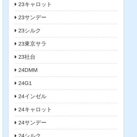
23キャロット
23サンデー
23シルク
23東京サラ
23社台
24DMM
24G1
24インゼル
24キャロット
24サンデー
24シルク