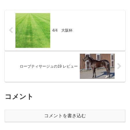
4/4 大阪杯
ローブティサージュの19 レビュー
コメント
コメントを書き込む