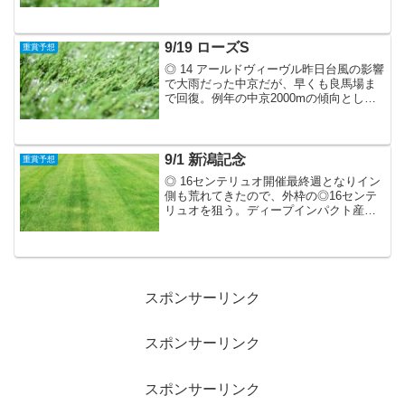
に高速馬場で強みを発揮しているが、血
統的には渋っても問題ない。結局のとこ
ろマイルでは崩れておらず、このメンバ
ーなら本命に推す...
9/19 ローズS
重賞予想
◎ 14 アールドヴィーヴル昨日台風の影響
で大雨だった中京だが、早くも良馬場ま
で回復。例年の中京2000mの傾向として
は、ディープインパクトかキングカメハ
メハ産駒の瞬発力タイプが結果を残して
いる。本命はそのキングカメカメハ産
駒、母父ディープ...
9/1 新潟記念
重賞予想
◎ 16センテリュオ開催最終週となりイン
側も荒れてきたので、外枠の◎16センテ
リュオを狙う。ディープインパクト産駒
で切れ味を生かすタイプの馬なので、前
走の阪神内回りのコースは適性がなかっ
た。新潟は初コースだが、長い直線の適
性は高い。相手筆頭...
スポンサーリンク
スポンサーリンク
スポンサーリンク