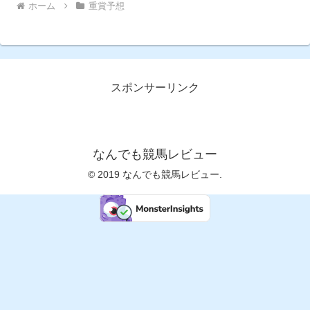
ホーム
重賞予想
スポンサーリンク
なんでも競馬レビュー
© 2019 なんでも競馬レビュー.