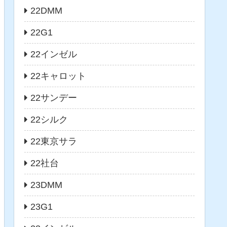
22DMM
22G1
22インゼル
22キャロット
22サンデー
22シルク
22東京サラ
22社台
23DMM
23G1