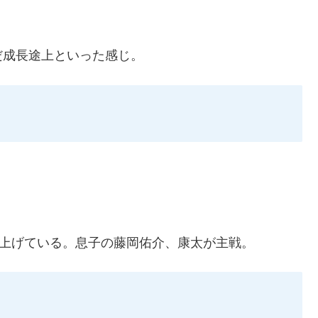
だ成長途上といった感じ。
を上げている。息子の藤岡佑介、康太が主戦。