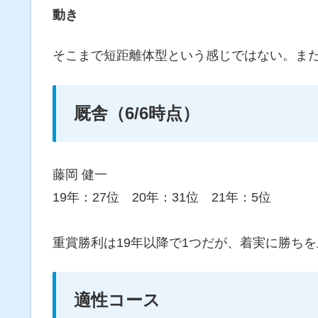
動き
そこまで短距離体型という感じではない。ま
厩舎（6/6時点）
藤岡 健一
19年：27位 20年：31位 21年：5位
重賞勝利は19年以降で1つだが、着実に勝ち
適性コース