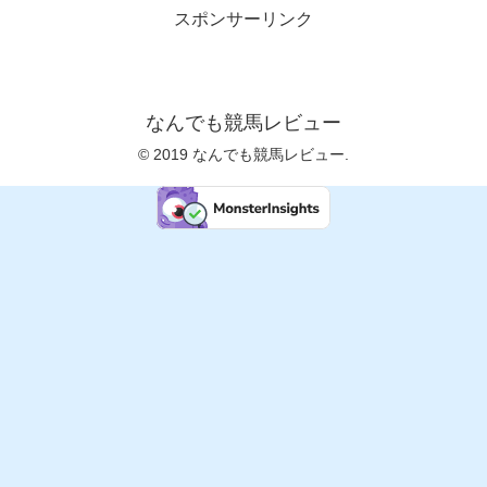
スポンサーリンク
なんでも競馬レビュー
© 2019 なんでも競馬レビュー.