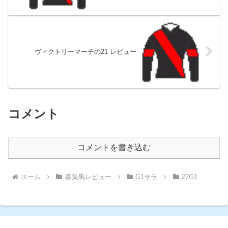
ヴィクトリーマーチの21 レビュー
コメント
コメントを書き込む
ホーム
募集馬レビュー
G1サラ
22G1