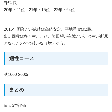
寺島 良
20年：21位 21年：15位 22年：64位
2016年開業だが成績は高値安定。平地重賞は2勝。
出走回数は多く幸、川須、岩田望が主戦だが、今村が所属
となったので今後かなり増えそう。
適性コース
芝1600-2000m
まとめ
最大5で評価