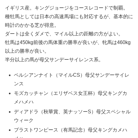
イギリス産。キングジョージをコースレコードで制覇。
種牡馬としては日本の高速馬場にも対応するが、基本的に
時計のかかる芝が得意。
ダートは全くダメで、マイル以上の距離の方がよい。
牡馬は450kg前後の馬体重の勝率が良いが、牝馬は460kg
以上の勝率が良い。
半分以上の馬が母父サンデーサイレンス系。
ペルシアンナイト（マイルCS）母父サンデーサイレ
ンス
モズカッチャン（エリザベス女王杯）母父キングカ
メハメハ
ディアドラ（秋華賞、英ナッソーS）母父スペシャル
ウィーク
ブラストワンピース（有馬記念）母父キングカメハ