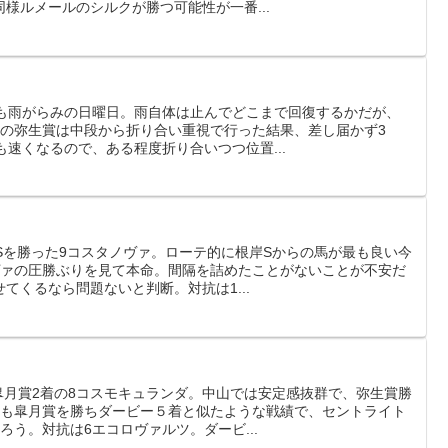
様ルメールのシルクが勝つ可能性が一番...
ても雨がらみの日曜日。雨自体は止んでどこまで回復するかだが、
走の弥生賞は中段から折り合い重視で行った結果、差し届かず3
も速くなるので、ある程度折り合いつつ位置...
岸Sを勝った9コスタノヴァ。ローテ的に根岸Sからの馬が最も良い今
ヴァの圧勝ぶりを見て本命。間隔を詰めたことがないことが不安だ
てくるなら問題ないと判断。対抗は1...
皐月賞2着の8コスモキュランダ。中山では安定感抜群で、弥生賞勝
ンも皐月賞を勝ちダービー５着と似たような戦績で、セントライト
ろう。対抗は6エコロヴァルツ。ダービ...