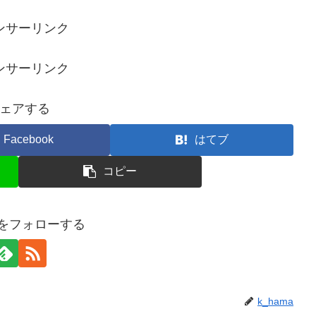
ンサーリンク
ンサーリンク
ェアする
Facebook
はてブ
コピー
maをフォローする
k_hama