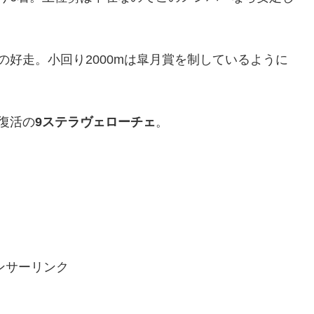
の好走。小回り2000mは皐月賞を制しているように
復活の
9ステラヴェローチェ
。
ンサーリンク