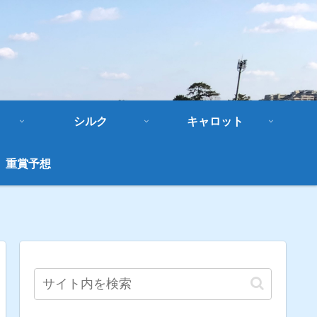
シルク
キャロット
重賞予想