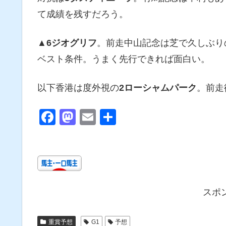
て成績を残すだろう。
▲
6ジオグリフ
。前走中山記念は芝で久しぶり
ベスト条件。うまく先行できれば面白い。
以下香港は度外視の
2ローシャムパーク
。前走
F
M
E
共
a
a
m
有
c
st
ail
e
o
b
d
スポ
o
o
o
n
重賞予想
G1
予想