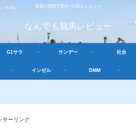
毎週の競馬予想&一口馬主レビュー
なんでも競馬レビュー
G1サラ
サンデー
社台
インゼル
DMM
ンサーリンク