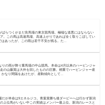
雨がぱらつくがまだ良馬場の東京競馬場。極端な道悪にはならない
リア。この馬は高速馬場、高速上がりであれば全く取りこぼしてい
はあったが、この雨は若干不安が残る。た...
かなりの雨が降り重馬場の中山競馬。本命は4月以来のハービンジャ
前走の山藤賞は大外を回したものの圧勝。稍重でハービンジャー産
かなり間隔をあけたが、産駒傾向として...
馬場だが本命は9エネルジコ。青葉賞勝ち後ダービーへは行かず新潟
ーの上位馬がいない中この実績はメンバー最上位。新潟のレースと