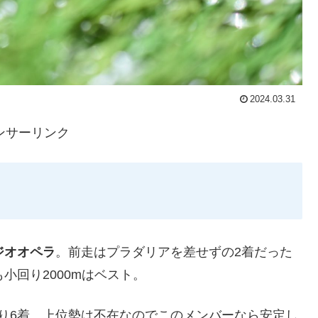
2024.03.31
ンサーリンク
ジオオペラ
。前走はプラダリアを差せずの2着だった
小回り2000mはベスト。
り6着。上位勢は不在なのでこのメンバーなら安定し