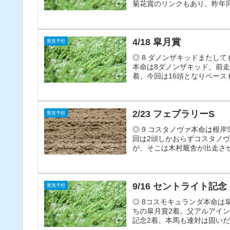
菊花賞のリンクもあり、昨年同
4/18 皐月賞
重賞予想
◎ 8 ダノンザキッドまたし
本命は8ダノンザキッド。前
着。今回は16頭となりペース
2/23 フェブラリーS
重賞予想
◎ 9 コスタノヴァ本命は根
回は2頭しかおらずコスタノ
が、そこは木村厩舎が出走させ
9/16 セントライト記念
重賞予想
◎ 8コスモキュランダ本命は
ちの皐月賞2着。父アルアイ
記念2着。本馬も連対は固いだ