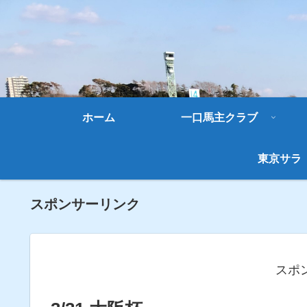
ホーム
一口馬主クラブ
東京サラ
スポンサーリンク
スポ