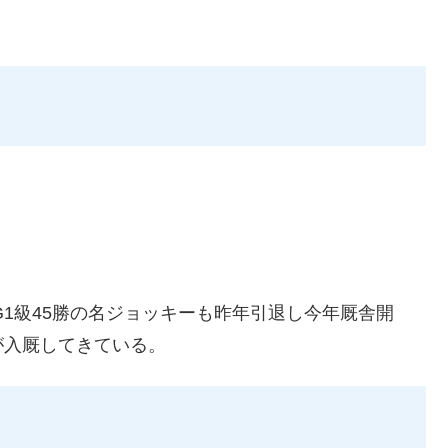
G1級45勝の名ジョッキーも昨年引退し今年厩舎開
が入厩してきている。