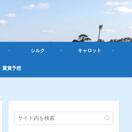
シルク
キャロット
重賞予想