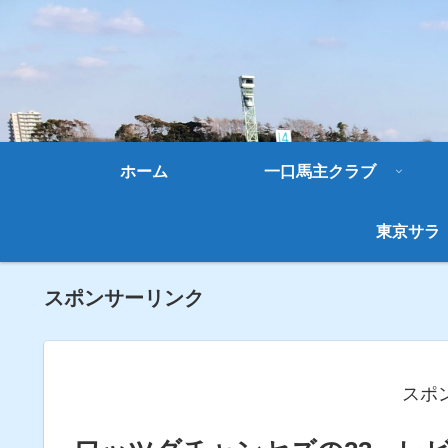
ホーム
一口馬主クラブ
東京サラ
スポンサーリンク
スポ