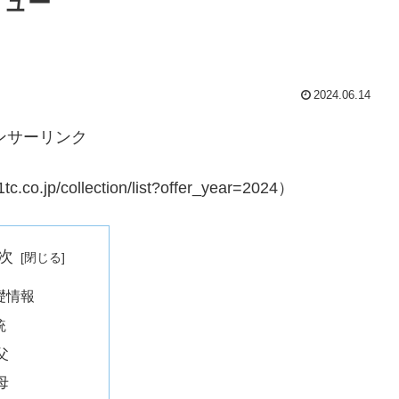
ビュー
2024.06.14
ンサーリンク
p/collection/list?offer_year=2024）
次
礎情報
統
父
母