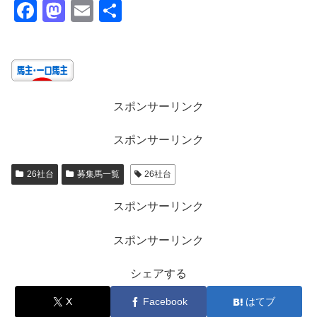
F
M
E
共
a
a
m
有
c
st
ail
e
o
b
d
スポンサーリンク
o
o
スポンサーリンク
o
n
k
26社台
募集馬一覧
26社台
スポンサーリンク
スポンサーリンク
シェアする
X
Facebook
はてブ