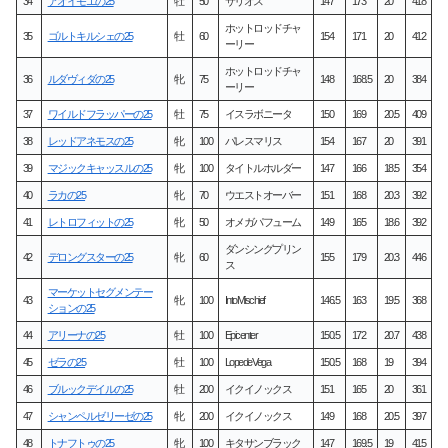
34
アオイモエの25
牡
50
サリオス
147
173
20
418
ホットロッドチャ
35
ゴルトキルシェの25
牡
60
154
171
20
412
ーリー
ホットロッドチャ
36
ルダヴィダの25
牝
75
148
168.5
20
384
ーリー
37
ワイルドフラッパーの25
牡
75
イスラボニータ
150
169
20.5
409
38
レッドアネモスの25
牝
100
パレスマリス
154
167
20
391
39
マジックキャッスルの25
牝
100
タイトルホルダー
147
166
18.5
354
40
ラカの25
牝
70
ウエストオーバー
151
168
20.3
392
41
レトロフィットの25
牝
50
オメガパフューム
149
165
18.6
392
ダンシングプリン
42
デロングスターの25
牝
60
155
179
20.3
446
ス
マーケットセグメンテー
43
牝
100
Into Mischief
146.5
163
19.5
368
ションの25
44
アリーナの25
牡
100
Epicenter
150.5
172
20.7
438
45
ゼラの25
牡
100
Lope de Vega
150.5
168
19
394
46
ブルックデイルの25
牡
200
イクイノックス
151
165
20
361
47
シャンペルゼリーゼの25
牝
200
イクイノックス
149
168
20.5
397
48
トナフトゥの25
牝
100
キタサンブラック
147
169.5
19
415