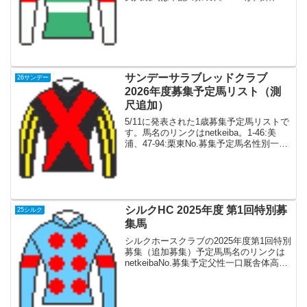
44-88が関西入厩予定。一口金額は万円。
体高、管囲、胸囲＝cm 体重=kgNo.募集
馬名父性誕生日牧場一口net...
サンデーサラブレッドクラブ
26サンデー
2026年度募集予定馬リスト（測
尺追加）
5/11に発表された1歳募集予定馬リストで
す。馬名のリンクはnetkeiba。1-46:美
浦、47-94:栗東No.募集予定馬名性別一口
父体高胸囲管囲体重1タムニアの25牡250
イクイノックス155.517920.14382アエロ
リットの2...
シルクHC 2025年度 第1回特別募
25シルク
集馬
シルクホースクラブの2025年度第1回特別
募集（追加募集）予定馬馬名のリンクは
netkeibaNo.募集予定父性一口厩舎体高胸
囲管囲体重83メジロツボネの24キズナ牡
12高柳瑞樹156.5184.020.545584プリモシ
ーンの24サート...