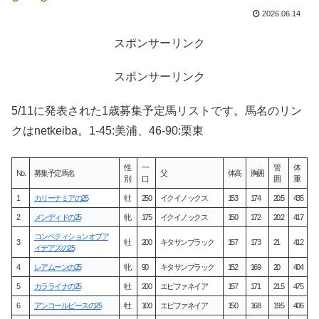
2026.06.14
スポンサーリンク
スポンサーリンク
5/11に発表された1歳募集予定馬リストです。馬名のリン
クはnetkeiba。1-45:美浦、46-90:栗東
性
一
管
体
No.
募集予定馬名
父
体高
胸囲
別
口
囲
重
1
カリーナミアの25
牡
250
イクイノックス
153
174
20.5
435
2
メンディドの25
牝
175
イクイノックス
150
172
20.2
417
コンペティションオブア
3
牡
200
キタサンブラック
157
173
21
412
イデアズの25
4
レアムーンの25
牝
90
キタサンブラック
152
169
20
404
5
カラライナの25
牡
200
エピファネイア
157
171
21.5
475
6
アンコールピースの25
牡
100
エピファネイア
150
168
19.5
406