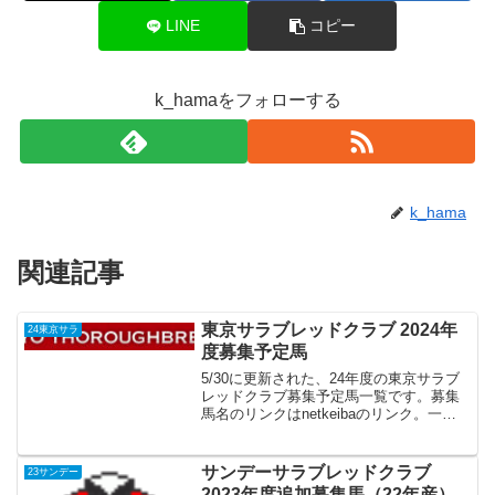
LINE
コピー
k_hamaをフォローする
k_hama
関連記事
東京サラブレッドクラブ 2024年
24東京サラ
度募集予定馬
5/30に更新された、24年度の東京サラブ
レッドクラブ募集予定馬一覧です。募集
馬名のリンクはnetkeibaのリンク。一口
金額は万円 体高、胸囲、管囲はcm 体重
はkgNo.募集予定父性生産1レッドエルザ
の23コントレイル牡木村哲也2クイー...
サンデーサラブレッドクラブ
23サンデー
2023年度追加募集馬（22年産）