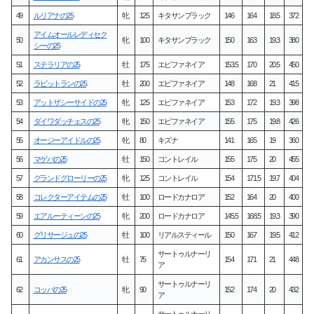
49
ルリアナの25
牝
125
キタサンブラック
146
164
18.5
372
アイムオールレディセク
50
牝
100
キタサンブラック
150
163
19.3
380
シーの25
51
ステラリアの25
牡
175
エピファネイア
153.5
170
20.5
450
52
ラビットランの25
牡
200
エピファネイア
148
168
21
415
53
アットザシーサイドの25
牝
125
エピファネイア
153
172
19.3
398
54
ダイワダッチェスの25
牝
150
エピファネイア
155
175
19.8
426
55
オージーアイドルの25
牝
80
キズナ
141
165
19
360
56
マゲバの25
牡
150
コントレイル
155
175
20
455
57
グランドグローリーの25
牝
125
コントレイル
154
171.5
19.7
404
58
コレクターアイテムの25
牡
100
ロードカナロア
152
164
20
400
59
エアルーティーンの25
牝
200
ロードカナロア
145.5
168.5
19.3
390
60
グリサージュの25
牡
100
リアルスティール
150
167
19.5
412
サートゥルナーリ
61
アカンサスの25
牡
75
154
171
21
448
ア
サートゥルナーリ
62
コッパの25
牝
90
152
174
20
432
ア
サートゥルナーリ