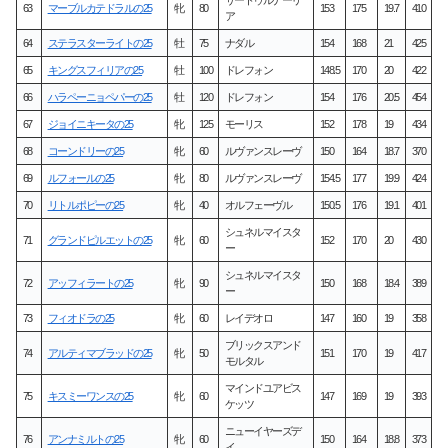
63
マーブルカテドラルの25
牝
80
153
175
19.7
410
ア
64
ステラスターライトの25
牡
75
ナダル
154
168
21
425
65
キングスフィリアの25
牡
100
ドレフォン
148.5
170
20
422
66
ハラペーニョペパーの25
牡
120
ドレフォン
154
176
20.5
454
67
ジョイニキータの25
牝
125
モーリス
152
178
19
434
68
コーンドリーの25
牝
60
ルヴァンスレーヴ
150
164
18.7
370
69
ルフォールの25
牝
80
ルヴァンスレーヴ
154.5
177
19.9
424
70
リトルポピーの25
牝
40
オルフェーヴル
150.5
176
19.1
401
シュネルマイスタ
71
グランドピルエットの25
牝
60
152
170
20
430
ー
シュネルマイスタ
72
アッフィラートの25
牝
90
150
168
18.4
389
ー
73
フィオドラの25
牝
60
レイデオロ
147
160
19
358
ブリックスアンド
74
アルティマブラッドの25
牝
50
151
170
19
417
モルタル
マインドユアビス
75
キスミーワンスの25
牝
60
147
169
19
393
ケッツ
ニューイヤーズデ
76
アンナミルトの25
牝
60
150
164
18.8
373
イ