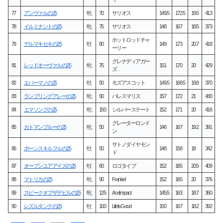
77
アンヴァルの25
牝
70
サリオス
149.5
172.5
19.5
413
78
イルミナントの25
牝
75
サリオス
148
167
18.5
373
ホットロッドチャ
79
デルマキセキの25
牡
80
149
173
20.7
418
ーリー
グレナディアガー
81
レッドオーヴァルの25
牝
75
151
170
20
429
ズ
82
エバーマノの25
牡
50
モズアスコット
149.5
168.5
19.8
370
83
ランブリングアレーの25
牝
90
パレスマリス
157
172
21
430
84
エマソングの25
牝
150
シルバーステート
152
171
20
416
グレーターロンド
85
カトマンブルーの25
牝
50
146
167
19.2
391
ン
サトノダイヤモン
86
ボーンスキルフルの25
牡
50
148
158
18
342
ド
87
オープンユアアイズの25
牡
60
ロゴタイプ
152
165
20.5
409
88
マトリカの25
牝
90
Frankel
152
165
20
376
89
スピークオブザデビルの25
牝
125
Ace Impact
145.5
163
18.7
360
90
レズルタンテの25
牡
100
Life Is Good
150
167
18.2
392