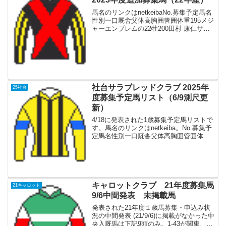
馬名のリンクはnetkeibaNo.募集予定馬名
性別一口厩舎父体高胸囲管囲体重195メジ
ャーエンブレムの22牡200田村 康仁サー
トゥルナーリア16318721491196アロマテ
ィコの22牡150斉藤 崇史ブリックスアン
ドモルタル1631...
社台サラブレッドクラブ 2025年
25社台
度募集予定馬リスト（6/9測尺更
新）
4/18に発表された1歳募集予定馬リストで
す。馬名のリンクはnetkeiba。No.募集予
定馬名性別一口厩舎父体高胸囲管囲体重1
ノーブルハイディの24牡200手塚貴久キズ
ナ151173204132インフレキシビリティの
24牡200堀宣行キタ...
キャロットクラブ 21年度募集馬
21キャロット
9/6中間発表 未掲載馬
発表された21年度１歳馬募集・申込み状
況の中間発表 (21/9/6)に掲載がなかった中
央入厩馬は下記9頭のみ。1-43が関東、