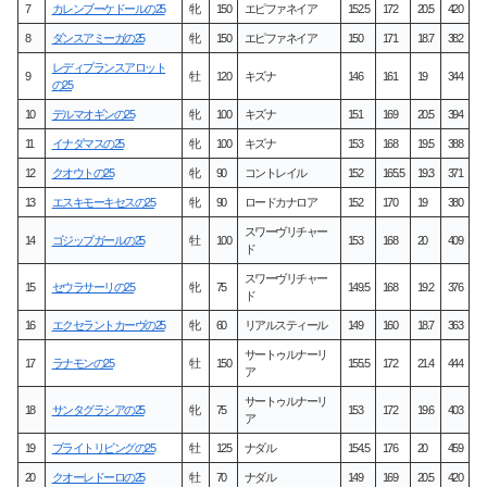
7
カレンブーケドールの25
牝
150
エピファネイア
152.5
172
20.5
420
8
ダンスアミーガの25
牝
150
エピファネイア
150
171
18.7
382
レディプランスアロット
9
牡
120
キズナ
146
161
19
344
の25
10
デルマオギンの25
牝
100
キズナ
151
169
20.5
394
11
イナダマスの25
牝
100
キズナ
153
168
19.5
388
12
クオウトの25
牝
90
コントレイル
152
165.5
19.3
371
13
エスキモーキセスの25
牝
90
ロードカナロア
152
170
19
380
スワーヴリチャー
14
ゴジップガールの25
牡
100
153
168
20
409
ド
スワーヴリチャー
15
セウラサーリの25
牝
75
149.5
168
19.2
376
ド
16
エクセラントカーヴの25
牝
60
リアルスティール
149
160
18.7
363
サートゥルナーリ
17
ラナモンの25
牡
150
155.5
172
21.4
444
ア
サートゥルナーリ
18
サンタグラシアの25
牝
75
153
172
19.6
403
ア
19
ブライトリビングの25
牡
125
ナダル
154.5
176
20
459
20
クオーレドーロの25
牡
70
ナダル
149
169
20.5
420