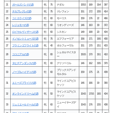
21
ガールズバンドの25
牝
75
ナダル
155.5
169
19.4
397
22
チカアレグレの25
牝
75
ドレフォン
151
172
20.5
414
23
コミカライズの25
牡
60
モーリス
159
176
22
466
24
レジェモーの25
牡
60
リオンディーズ
146
163
19
372
25
ロイヤルヴィザージの25
牡
60
シスキン
149
168
20
404
26
イノセントミューズの25
牡
75
エフフォーリア
156
171
19.5
430
27
フラミンゴフライトの25
牝
40
オルフェーヴル
151
170
20.1
433
シュネルマイスタ
28
ココニアルの25
牝
80
150.5
170
19.1
410
ー
29
タヒチアンダンスの25
牝
60
クリソベリル
146
162
19.5
370
ブリックスアンド
30
ノーブルハイディの25
牡
60
159
175
21
439
モルタル
マインドユアビス
31
エミーズプライドの25
牡
90
146
166
19
390
ケッツ
マインドユアビス
32
オンラインドリームの25
牝
50
154.5
170.5
18.5
404
ケッツ
ニューイヤーズデ
33
リュミエールドールの25
牝
60
154.5
176
20.5
438
イ