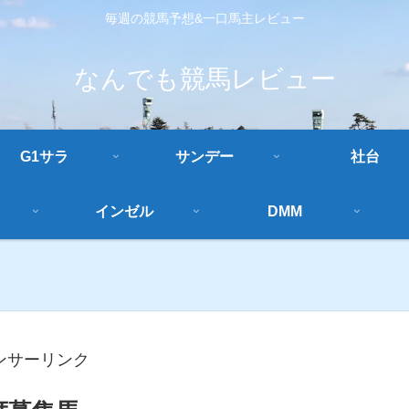
毎週の競馬予想&一口馬主レビュー
なんでも競馬レビュー
G1サラ
サンデー
社台
インゼル
DMM
ンサーリンク