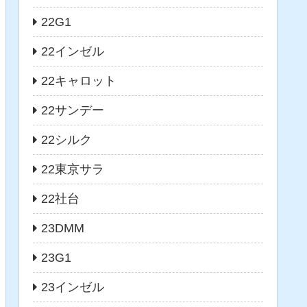
22G1
22インゼル
22キャロット
22サンデー
22シルク
22東京サラ
22社台
23DMM
23G1
23インゼル