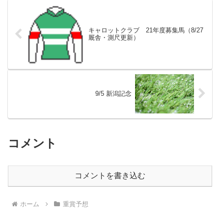
キャロットクラブ 21年度募集馬（8/27
厩舎・測尺更新）
9/5 新潟記念
コメント
コメントを書き込む
ホーム
重賞予想