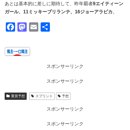
あとは基本的に差しに期待して、昨年覇者
9エイティーン
ガール、11ミッキーブリランテ、16ジョーアラビカ
。
F
M
E
共
a
a
m
有
c
st
ail
e
o
b
d
スポンサーリンク
o
o
o
n
スポンサーリンク
k
重賞予想
スプリント
予想
スポンサーリンク
スポンサーリンク