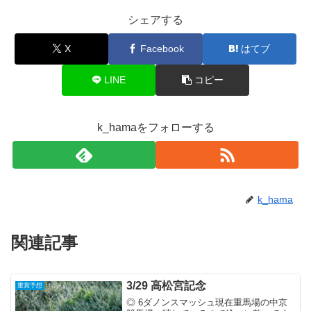
シェアする
X
Facebook
はてブ
LINE
コピー
k_hamaをフォローする
k_hama
関連記事
3/29 高松宮記念
重賞予想
◎ 6ダノンスマッシュ現在重馬場の中京