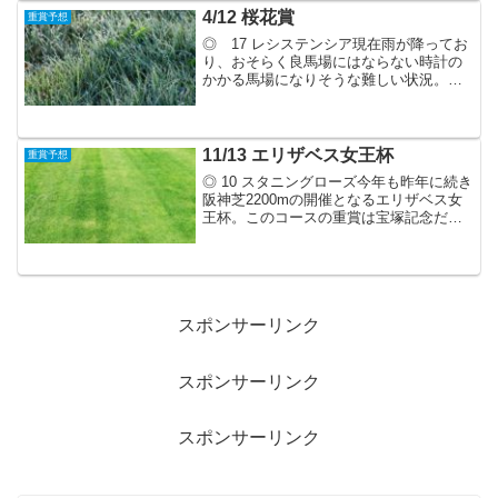
いうのは最適...
4/12 桜花賞
重賞予想
◎ 17 レシステンシア現在雨が降ってお
り、おそらく良馬場にはならない時計の
かかる馬場になりそうな難しい状況。雨
がなければ高速馬場で適性抜群の8リアア
メリアと考えるが、この雨で後ろから行
く馬を本命にすることは回避し、先行で
きる◎17レシステ...
11/13 エリザベス女王杯
重賞予想
◎ 10 スタニングローズ今年も昨年に続き
阪神芝2200mの開催となるエリザベス女
王杯。このコースの重賞は宝塚記念だけ
だが、京都よりもタフなコースで上がり
もかかる。本命は10スタニングローズ。
前走の秋華賞は阪神でうまく立ち回りG1
初勝利。中...
スポンサーリンク
スポンサーリンク
スポンサーリンク