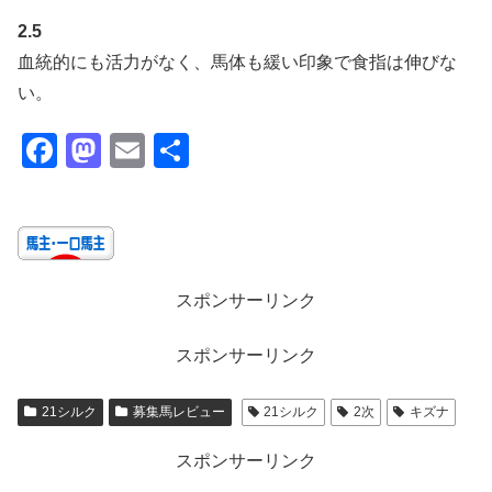
2.5
血統的にも活力がなく、馬体も緩い印象で食指は伸びな
い。
F
M
E
共
a
a
m
有
c
st
ail
e
o
b
d
スポンサーリンク
o
o
o
n
スポンサーリンク
k
21シルク
募集馬レビュー
21シルク
2次
キズナ
スポンサーリンク