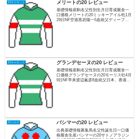
メリートの20 レビュー
21キャロット
基礎情報産駒名父性別生月日育成厩舎一
口価格メリートの20ミッキーアイル牝1月
29日NF空港黒岩陽一5血統父ディープイ
ンパクト産駒ではあるが、マイル以下で
活躍。NHKマイルC、マイルCSを制覇
し、高松宮記念、スプリンターズS２着。
母父はデイン...
グランデセーヌの20 レビュー
21キャロット
基礎情報産駒名父性別生月日育成厩舎一
口価格グランデセーヌの20モーリス牡4月
9日NF早来渡辺薫彦8血統父日本、香港で
G1 6勝の名馬父スクリーンヒーローで母
はメジロ牝系で字面だけ見ればステイヤ
ーだが、気性的な面もあり現役時代はマ
イル中心に使...
バシマーの20 レビュー
21シルク
出典基礎情報募集馬名父性誕生日一口価
格厩舎生産バシマーの20サトノアラジン