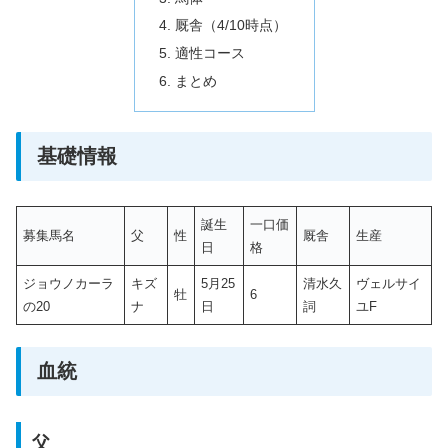
厩舎（4/10時点）
適性コース
まとめ
基礎情報
誕生
一口価
募集馬名
父
性
厩舎
生産
日
格
ジョウノカーラ
キズ
5月25
清水久
ヴェルサイ
牡
6
の20
ナ
日
詞
ユF
血統
父