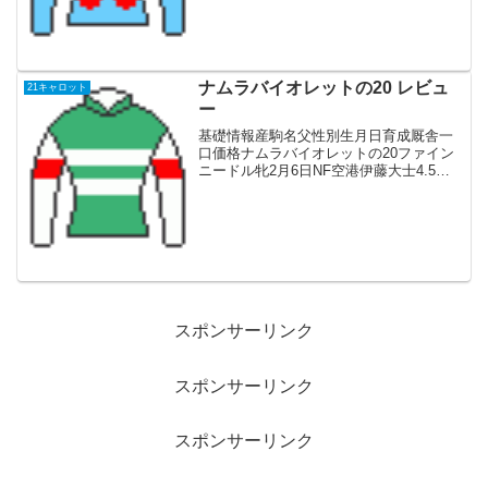
結果を残して...
ナムラバイオレットの20 レビュ
21キャロット
ー
基礎情報産駒名父性別生月日育成厩舎一
口価格ナムラバイオレットの20ファイン
ニードル牝2月6日NF空港伊藤大士4.5血
統父新種牡馬で、産駒は今年デビュー。
ダーレージャパンの生産馬。スプリント
戦線で活躍し高松宮記念、スプリンター
ズSを制覇。母系...
スポンサーリンク
スポンサーリンク
スポンサーリンク