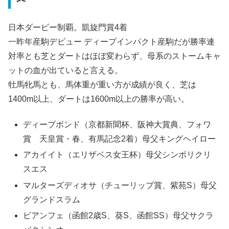
日本ダービー制覇。凱旋門賞4着
一昨年産駒デビュー ディープインパクト産駒だが勝率連
対率とも芝とダートはほぼ変わらず、母系のストームキャ
ットの血が出ていると言える。
牡馬牝馬とも、馬体重が重い方が成績が良く、芝は
1400m以上、ダートは1600m以上の勝率が高い。
ディープボンド（京都新聞杯、阪神大賞典、フォワ
賞 天皇賞・春、有馬記念2着）母父キングヘイロー
アカイイト（エリザベス女王杯）母父シンボリクリ
スエス
マルターズディオサ（チューリップ賞、紫苑S）母父
グランドスラム
ビアンフェ（函館2歳S、葵S、函館SS）母父サクラ