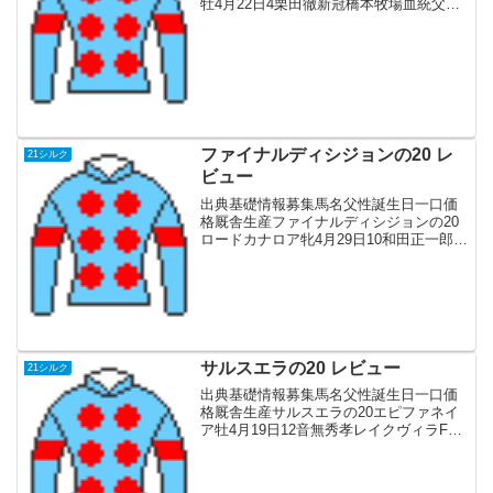
牡4月22日4栗田徹新冠橋本牧場血統父産
駒は2021年デビュー。安田記念1着などマ
イル前後の距離で活躍ディープインパク
ト×ストームキャットの黄金血統で東京の
高速馬場に...
ファイナルディシジョンの20 レ
21シルク
ビュー
出典基礎情報募集馬名父性誕生日一口価
格厩舎生産ファイナルディシジョンの20
ロードカナロア牝4月29日10和田正一郎ノ
ーザンF血統父1200,1600mのG1 6勝 香
港スプリント連覇の名スプリンター初年
度産駒から活躍馬多数。産駒は父キング
カ...
サルスエラの20 レビュー
21シルク
出典基礎情報募集馬名父性誕生日一口価
格厩舎生産サルスエラの20エピファネイ
ア牡4月19日12音無秀孝レイクヴィラF血
統父菊花賞 ジャパンカップ制覇。初年度
からいきなり無敗の牝馬3冠馬を輩出し、
昨年お無敗のエフフォーリアをだすなど