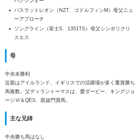
バクシンオー
バスラットレオン（NZT、ゴドルフィンM）母父ニュ
ーアプローチ
ソングライン（富士S、1351TS）母父シンボリクリ
スエス
母
中央未勝利
近親はアイルランド、イギリスでの活躍場が多く重賞勝ち
馬複数。父ディラントーマスは、愛ダービー、キングジョ
ージⅥ＆QES、凱旋門賞馬。
主な兄姉
中央勝ち馬はなし