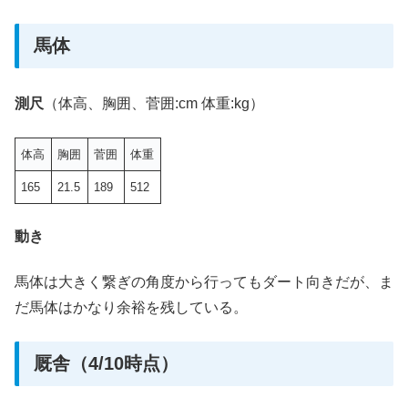
馬体
測尺
（体高、胸囲、菅囲:cm 体重:kg）
体高
胸囲
菅囲
体重
165
21.5
189
512
動き
馬体は大きく繋ぎの角度から行ってもダート向きだが、ま
だ馬体はかなり余裕を残している。
厩舎（4/10時点）