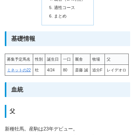
適性コース
まとめ
基礎情報
募集予定馬名
性別
誕生日
一口
厩舎
牧場
父
ミネットの22
牡
4/24
80
斎藤 誠
追分F
レイデオロ
血統
父
新種牡馬。産駒は23年デビュー。