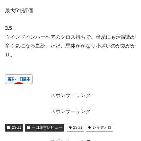
最大5で評価
3.5
ウインドインハーヘアのクロス持ちで、母系にも活躍馬が
多く気になる血統。ただ、馬体がかなり小さいのが気がか
り。
スポンサーリンク
スポンサーリンク
23G1
一口馬主レビュー
23G1
レイデオロ