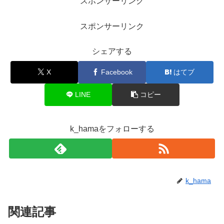
スポンサーリンク
スポンサーリンク
シェアする
X
Facebook
はてブ
LINE
コピー
k_hamaをフォローする
k_hama
関連記事