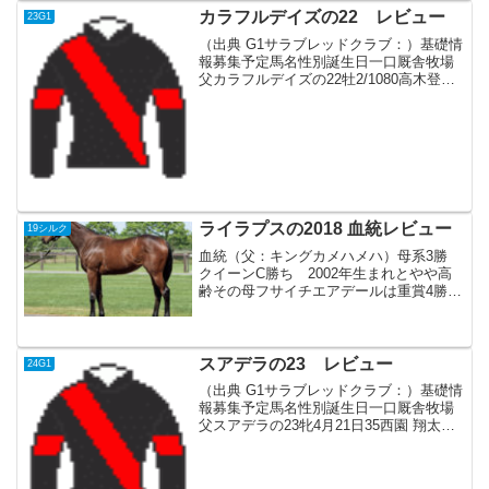
ワメジャー）...
カラフルデイズの22 レビュー
23G1
（出典 G1サラブレッドクラブ：）基礎情
報募集予定馬名性別誕生日一口厩舎牧場
父カラフルデイズの22牡2/1080高木登白
老Fルヴァンスレーヴ血統父G1レーシン
グの募集馬で、全日本2歳優駿、JDD、南
部杯、チャンピオンズCと3歳までにG1
4...
ライラプスの2018 血統レビュー
19シルク
血統（父：キングカメハメハ）母系3勝
クイーンC勝ち 2002年生まれとやや高
齢その母フサイチエアデールは重賞4勝、
G1 2着3回兄弟中央で勝ち上がっている馬
が5頭いるが、近年は不振似た配合の活躍
馬母父ヴァイスリージェント系との組み
合わせで...
スアデラの23 レビュー
24G1
（出典 G1サラブレッドクラブ：）基礎情
報募集予定馬名性別誕生日一口厩舎牧場
父スアデラの23牝4月21日35西園 翔太社
台Fゴールドシップ血統父2歳から長期間
に亘り活躍し、 皐月賞(G1)、菊花賞
(G1)、有馬記念(G1)、宝塚記念(G1)...