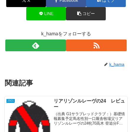
X
Facebook
はてブ
LINE
コピー
k_hamaをフォローする
k_hama
関連記事
リアリゾンルレーヴの24 レビュ
25G1
ー
（出典 G1サラブレッドクラブ：）基礎情
報募集予定馬名性別一口厩舎牧場父リア
リゾンルレーヴの24牝70高木 登追分Fナ
ダル血統父産駒は2024年デビュー。アメ