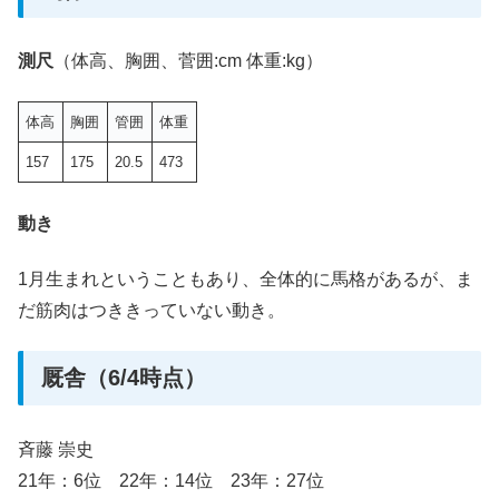
測尺
（体高、胸囲、菅囲:cm 体重:kg）
体高
胸囲
管囲
体重
157
175
20.5
473
動き
1月生まれということもあり、全体的に馬格があるが、ま
だ筋肉はつききっていない動き。
厩舎（6/4時点）
斉藤 崇史
21年：6位 22年：14位 23年：27位