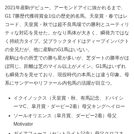
2021年産駒デビュー。アーモンドアイに抜かれるまで、
G1 7勝歴代獲得賞金1位の歴史的名馬。天皇賞・春ではレ
コード、天皇賞・秋では超不良馬場での勝利とユーティリ
ティな対応を見せた。かなり馬体が大きく、瞬発力ではな
く持続力タイプ。父ブラックタイドはディープインパクト
の全兄だが、他に産駒のG1馬はいない。
産駒は今の所芝での勝ち星が多いが、芝ダートの勝率がほ
ぼ同じ。距離は芝のマイル以上がメイン。G1馬はいずれ
も瞬発力を見せており、現役時代の本馬とは違う印象。母
系にサンデーやリファール内包馬の活躍が目立つ。
イクイノックス（天皇賞・秋、有馬記念、ドバイシ
ーマC、皐月賞・ダービー2着）母父キングヘイロー
ソールオリエンス（皐月賞、ダービー2着）母父
Motivator
ガイアフォース（セントライト記念）母父クロフネ