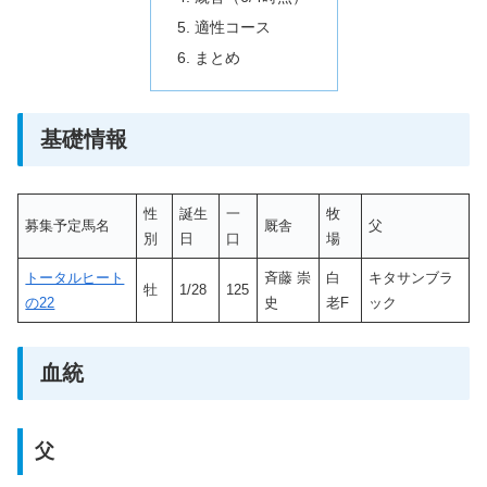
適性コース
まとめ
基礎情報
性
誕生
一
牧
募集予定馬名
厩舎
父
別
日
口
場
トータルヒート
斉藤 崇
白
キタサンブラ
牡
1/28
125
の22
史
老F
ック
血統
父