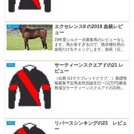
リカ産。現役時代は3歳デビューし、4連
勝でアーカンソーダービー（米G1 ダート
18...
エクセレンスII の2018 血統レビ
19シルク
ュー
19年度シルク一次募集馬のレビューをし
ます。馬が多すぎるので、既存種牡馬の
血統だけをチェックします。血統（父：
ディープインパクト）母系フランス産
フランスG3勝ち 芝1400m兄弟エクセラ
ンフィーユ（父：フランケル）が芝
サーティーンスクエアドの21 レ
22G1
1800mで未勝利勝...
ビュー
（出典 G1サラブレッドクラブ：）基礎情
報募集予定馬名性別誕生日一口(万円)厩舎
牧場父サーティーンスクエアドの21牝
3/1950加藤 征弘白老Advertise血統父イギ
リス産グリーンデザートの系統で欧州ス
プリント戦線で活躍しモーリスドゲス...
リバースシンキングの23 レビュ
24G1
ー