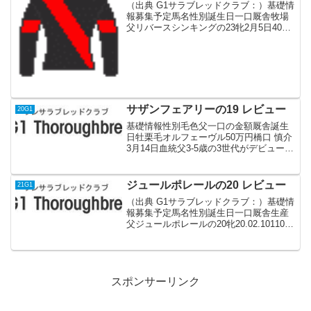
（出典 G1サラブレッドクラブ：）基礎情
報募集予定馬名性別誕生日一口厩舎牧場
父リバースシンキングの23牝2月5日40西
田 雄一郎追分Fポエティックフレア血統
父アイルランド産。英2000ギニー(G1)、
セントジェームズパレスS(G1)など芝の...
サザンフェアリーの19 レビュー
20G1
基礎情報性別毛色父一口の金額厩舎誕生
日牡栗毛オルフェーヴル50万円橋口 慎介
3月14日血統父3-5歳の3世代がデビュー。
勝ち上がり率が悪く種付け料も下がった
が、最近は重賞レースでの活躍が目立
つ。連対率はわずかにダートの方が良
ジュールポレールの20 レビュー
21G1
く、下級条件のダ...
（出典 G1サラブレッドクラブ：）基礎情
報募集予定馬名性別誕生日一口厩舎生産
父ジュールポレールの20牝20.02.10110万
円西園 正都白老Fロードカナロア血統父
1200,1600mのG1 6勝 香港スプリント連
覇の名スプリンター初年度産...
スポンサーリンク