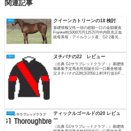
関連記事
クイーンカトリーンの18 検討
19G1
基礎情報父性一頭の総額一口の金額厩舎
Frankel牝5000万円125万円中内田充正血
統母系母：アイルランド産 G2 2着兄弟
本馬が初仔似た配合の活躍馬フランケル
産駒はまだ日本での数が少ないが、総じ
て早熟気味で一度負けると立て直らない
傾向が...
ヌチバナの22 レビュー
23G1
（出典 G1サラブレッドクラブ：）基礎情
報募集予定馬名性別誕生日一口厩舎牧場
父ヌチバナの22牝3/2050上村洋行追分Fル
ヴァンスレーヴ血統父G1レーシングの募
集馬で、全日本2歳優駿、JDD、南部杯、
チャンピオンズCと3歳までにG1 4勝。...
ティックルゴールドの20 レビュ
21G1
ー
（出典 G1サラブレッドクラブ：）基礎情