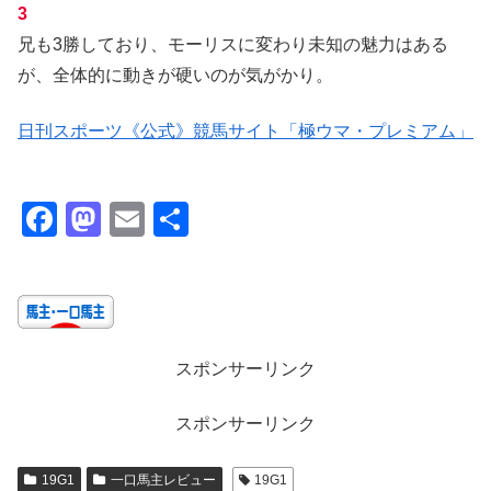
3
兄も3勝しており、モーリスに変わり未知の魅力はある
が、全体的に動きが硬いのが気がかり。
日刊スポーツ《公式》競馬サイト「極ウマ・プレミアム」
F
M
E
共
a
a
m
有
c
st
ail
e
o
b
d
スポンサーリンク
o
o
o
n
スポンサーリンク
k
19G1
一口馬主レビュー
19G1