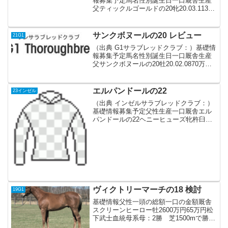
報募集予定馬名性別誕生日一口厩舎生産
父ティックルゴールドの20牝20.03.1135
万円高木 登白老Fドレフォン血統父産駒
は2021年デビュー。父ジオポンティは芝
の中距離で活躍したが、ドレフォンはア
サンクボヌールの20 レビュー
21G1
メ...
（出典 G1サラブレッドクラブ：）基礎情
報募集予定馬名性別誕生日一口厩舎生産
父サンクボヌールの20牡20.02.0870万円
田村 康仁追分Fキズナ血統父日本ダービ
ー制覇。凱旋門賞4着一昨年産駒デビュー
勝ち上がり率は約40%と高い。ディー
エルパンドールの22
23インゼル
プ...
（出典 インゼルサラブレッドクラブ：）
基礎情報募集予定父性生産一口厩舎エル
パンドールの22ヘニーヒューズ牝杵臼牧
場4.0四位洋文血統父アメリカ産 アメリ
カのダートスプリントG1 2勝（1200-
1400m）産駒はほぼダート一辺倒の早熟
傾向。...
ヴィクトリーマーチの18 検討
19G1
基礎情報父性一頭の総額一口の金額厩舎
スクリーンヒーロー牡2600万円65万円松
下武士血統母系母：2勝 芝1500mで勝利
兄弟サトノファイター（父：キングカメ