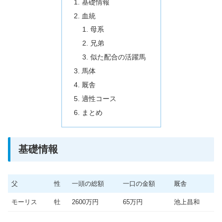
基礎情報
血統
母系
兄弟
似た配合の活躍馬
馬体
厩舎
適性コース
まとめ
基礎情報
父
性
一頭の総額
一口の金額
厩舎
モーリス
牡
2600万円
65万円
池上昌和