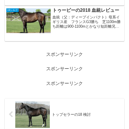
統父アメリカ産41年ぶりの無敗のアメリ
カクラシック3冠馬。産駒は来年デビ...
トゥーピーの2018 血統レビュー
19シルク
血統（父：ディープインパクト）母系イ
ギリス産 フランスG3勝ち 芝1100m勝
ち距離は900-1100mとかなり短距離兄弟2
頭の重賞馬を輩出サトノラーゼン（父：
ディープインパクト）京都新聞杯1着 ダ
ービー2着サトノクロニクル（父ハーツク
ライ...
スポンサーリンク
スポンサーリンク
スポンサーリンク
トップセラーの18 検討