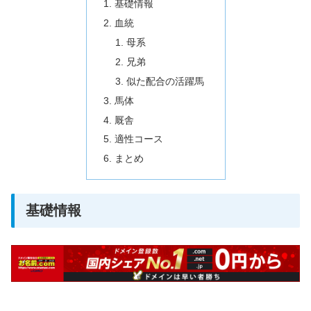
基礎情報
血統
母系
兄弟
似た配合の活躍馬
馬体
厩舎
適性コース
まとめ
基礎情報