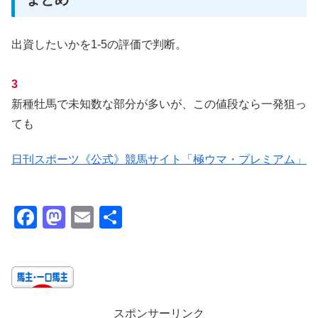
出資したいかを1-5の評価で判断。
3
新種牡馬で未知数な部分が多いが、この値段なら一発狙っ
ても
日刊スポーツ《公式》競馬サイト「極ウマ・プレミアム」
F
M
E
共
a
a
m
有
c
st
ail
e
o
b
d
スポンサーリンク