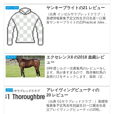
ヤンキーブライトの21 レビュー
22インゼル
（出典 インゼルサラブレッドクラブ：）
基礎情報募集予定父性生月日生産一口厩
舎ヤンキーブライトの21Practical Joke牝
2/14George E. Bates Trustee5.2森秀行血
統父アメリカ産。父は2019-21北米リー
デ...
エクセレンスII の2018 血統レビ
19シルク
ュー
19年度シルク一次募集馬のレビューをし
ます。馬が多すぎるので、既存種牡馬の
血統だけをチェックします。血統（父：
ディープインパクト）母系フランス産
フランスG3勝ち 芝1400m兄弟エクセラ
ンフィーユ（父：フランケル）が芝
アレイヴィングビューティの
21G1
1800mで未勝利勝...
20 レビュー
（出典 G1サラブレッドクラブ：）基礎情
報募集予定馬名性別誕生日一口厩舎生産
父アレイヴィングビューティの20牝
20.01.08150万円矢作 芳人追分FJustify血