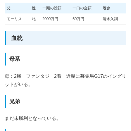
父
性
一頭の総額
一口の金額
厩舎
モーリス
牝
2000万円
50万円
清水久詞
血統
母系
母：2勝 ファンタジー2着 近親に募集馬G17のイングリ
ッドがいる。
兄弟
まだ未勝利となっている。