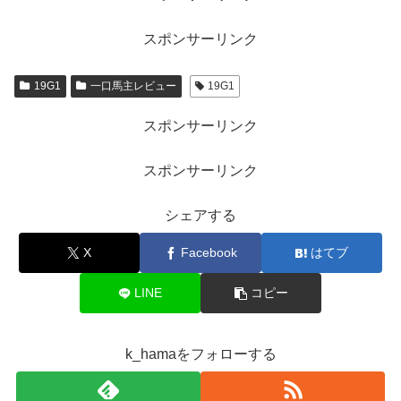
o
o
o
n
スポンサーリンク
k
19G1
一口馬主レビュー
19G1
スポンサーリンク
スポンサーリンク
シェアする
X
Facebook
はてブ
LINE
コピー
k_hamaをフォローする