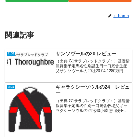
k_hama
関連記事
サンソヴールの20 レビュー
21G1
（出典 G1サラブレッドクラブ：）基礎情
報募集予定馬名性別誕生日一口厩舎生産
父サンソヴールの20牡20.04.1280万円寺
島 良ノーザンFドレフォン血統父産駒は
2021年デビュー。父ジオポンティは芝の
中距離で活躍したが、ドレフォンはアメ
ギャラクシーソウルの24 レビュ
25G1
リ...
ー
（出典 G1サラブレッドクラブ：）基礎情
報募集予定馬名性別一口厩舎牧場父ギャ
ラクシーソウルの24牝40小崎 憲追分Fル
ヴァンスレーヴ血統父G1レーシングの募
集馬で、全日本2歳優駿、JDD、南部杯、
チャンピオンズCと3歳までにG1 4勝。そ
の...