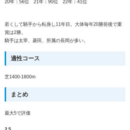
20年：56位 21年：90位 22年：41位
若くして騎手から転身し11年目。大体毎年20勝前後で重
賞は2勝。
騎手は太宰、菱田、所属の長岡が多い。
適性コース
芝1400-1800m
まとめ
最大5で評価
2.5