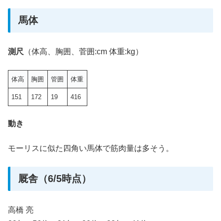
馬体
測尺
（体高、胸囲、菅囲:cm 体重:kg）
体高
胸囲
管囲
体重
151
172
19
416
動き
モーリスに似た四角い馬体で筋肉量は多そう。
厩舎（6/5時点）
高橋 亮