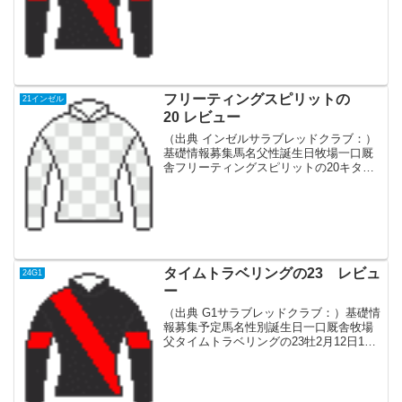
ビュー。3歳時に日本ダービー2着、菊花
賞、有馬記念を制覇。古馬になってから
はG2...
フリーティングスピリットの
21インゼル
20 レビュー
（出典 インゼルサラブレッドクラブ：）
基礎情報募集馬名父性誕生日牧場一口厩
舎フリーティングスピリットの20キタサ
ンブラック牡2/15ノーザンファーム250万
円国枝栄血統父2021年産駒デビュー。昨
年アーモンドアイに抜かれるまで、G1 7
勝歴...
タイムトラベリングの23 レビュ
24G1
ー
（出典 G1サラブレッドクラブ：）基礎情
報募集予定馬名性別誕生日一口厩舎牧場
父タイムトラベリングの23牡2月12日100
橋口 慎介追分Fポエティックフレア血統
父アイルランド産。英2000ギニー(G1)、
セントジェームズパレスS(G1)など芝...