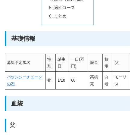
適性コース
まとめ
基礎情報
性
誕生
一口(万
牧
募集予定馬名
厩舎
父
別
日
円)
場
バウンシーチューン
高橋
白
モーリ
牝
1/18
60
の21
亮
老
ス
血統
父