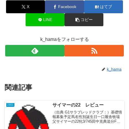
X
Facebook
はてブ
LINE
コピー
k_hamaをフォローする
k_hama
関連記事
サイマーの22 レビュー
23G1
（出典 G1サラブレッドクラブ：）基礎情
報募集予定馬名性別誕生日一口厩舎牧場
父サイマーの22牝3/745田中克典追分Fサ
トノダイヤモンド血統父産駒は2022年デ