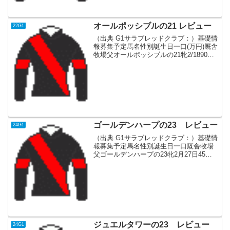
オールポッシブルの21 レビュー
22G1
（出典 G1サラブレッドクラブ：）基礎情
報募集予定馬名性別誕生日一口(万円)厩舎
牧場父オールポッシブルの21牝2/1890小
崎 憲ノーザンレイデオロ血統父新種牡
馬。産駒は23年デビュー。現役時代は日
本ダービー、天皇賞・秋を制し、ジャパ
ンカッ...
ゴールデンハープの23 レビュー
24G1
（出典 G1サラブレッドクラブ：）基礎情
報募集予定馬名性別誕生日一口厩舎牧場
父ゴールデンハープの23牝2月27日45田
島 俊明追分Fダノンスマッシュ血統父現
役時代は2歳から順調に使われ、父も制し
た高松宮記念(G1)、香港スプリント(G1)
な...
ジュエルタワーの23 レビュー
24G1