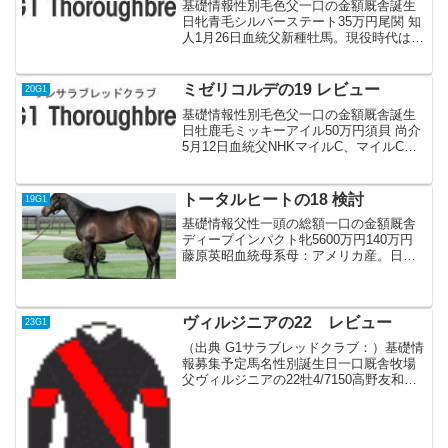
基礎情報性別毛色父一口の金額厩舎誕生
日牝青毛シルバーステート35万円尾関 知
人1月26日血統父新種牡馬。現役時代は4
勝。G1級のポテンシャルを見せていた
が、屈腱炎により5戦しかできなかった。
兄弟も怪我がち。母3勝 芝1600-1800m
ミゼリコルデの19 レビュー
20G1
フ...
基礎情報性別毛色父一口の金額厩舎誕生
日牡鹿毛ミッキーアイル50万円須貝 尚介
5月12日血統父NHKマイルC、マイルCS
とマイルG1 2勝 近親のアエロリットも
NHKマイルC制覇 ディープインパクト
に母父ダンチヒ系のロックオブジブラル
トータルヒートの18 検討
19G1
タルとス...
基礎情報父性一頭の総額一口の金額厩舎
ディープインパクト牝5600万円140万円
藤原英昭血統母系母：アメリカ産。日本
で5勝を挙げ、芝ダート1200-1400mの短
距離で活躍した。兄弟本馬が初仔似た配
合の活躍馬ディープインパクト×母父マキ
ャベリ...
ヴィルジニアの22 レビュー
23G1
（出典 G1サラブレッドクラブ：）基礎情
報募集予定馬名性別誕生日一口厩舎牧場
父ヴィルジニアの22牡4/7150高野友和ノ
ーザンFドゥラメンテ血統父産駒は2020
年デビューも、2021年に死亡でこの1歳が
最後の世代。現役時代は皐月賞ダービー
の...