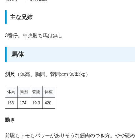
主な兄姉
3番仔。中央勝ち馬は無し
馬体
測尺
（体高、胸囲、菅囲:cm 体重:kg）
体高
胸囲
管囲
体重
153
174
19.3
420
動き
前駆もトモもパワーがありそうな筋肉のつき方。やや硬め