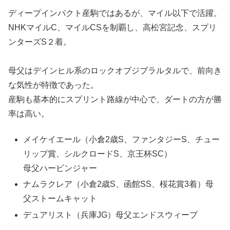
ディープインパクト産駒ではあるが、マイル以下で活躍。
NHKマイルC、マイルCSを制覇し、高松宮記念、スプリ
ンターズS２着。
母父はデインヒル系のロックオブジブラルタルで、前向き
な気性が特徴であった。
産駒も基本的にスプリント路線が中心で、ダートの方が勝
率は高い。
メイケイエール（小倉2歳S、ファンタジーS、チュー
リップ賞、シルクロードS、京王杯SC）
母父ハービンジャー
ナムラクレア（小倉2歳S、函館SS、桜花賞3着）母
父ストームキャット
デュアリスト（兵庫JG）母父エンドスウィープ