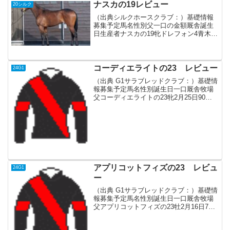
ハメハ同様、芝ダート兼用。距離はマ...
ナスカの19レビュー
20シルク
（出典シルクホースクラブ：）基礎情報
募集予定馬名性別父一口の金額厩舎誕生
日生産者ナスカの19牝ドレフォン4青木孝
文4月9日ノーザンファーム血統父産駒は
2021年デビュー。父ジオポンティは芝の
中距離で活躍したが、ドレフォンはアメ
リカのダート短...
コーディエライトの23 レビュー
24G1
（出典 G1サラブレッドクラブ：）基礎情
報募集予定馬名性別誕生日一口厩舎牧場
父コーディエライトの23牝2月25日90森
一誠ノーザンFモーリス血統父日本、香港
でG1 6勝の名馬。父スクリーンヒーロー
で母はメジロ牝系で字面だけ見ればステ
イヤー...
アプリコットフィズの23 レビュ
24G1
ー
（出典 G1サラブレッドクラブ：）基礎情
報募集予定馬名性別誕生日一口厩舎牧場
父アプリコットフィズの23牡2月16日75
田中 克典社台Fオルフェーヴル血統父3冠
制覇、凱旋門賞2年連続2着など歴史的名