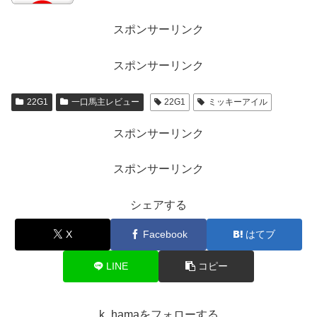
スポンサーリンク
スポンサーリンク
22G1
一口馬主レビュー
22G1
ミッキーアイル
スポンサーリンク
スポンサーリンク
シェアする
X
Facebook
はてブ
LINE
コピー
k_hamaをフォローする