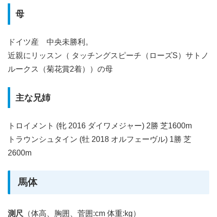
母
ドイツ産 中央未勝利。
近親にリッスン（ タッチングスピーチ（ローズS）サトノ
ルークス（菊花賞2着））の母
主な兄姉
トロイメント (牝 2016 ダイワメジャー) 2勝 芝1600m
トラウンシュタイン (牡 2018 オルフェーヴル) 1勝 芝
2600m
馬体
測尺
（体高、胸囲、菅囲:cm 体重:kg）