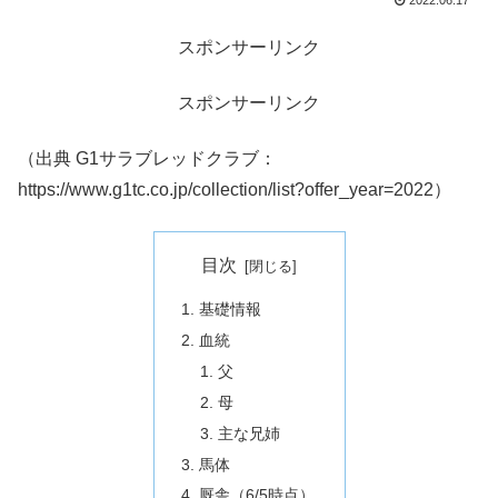
2022.06.17
スポンサーリンク
スポンサーリンク
（出典 G1サラブレッドクラブ：
https://www.g1tc.co.jp/collection/list?offer_year=2022）
目次
基礎情報
血統
父
母
主な兄姉
馬体
厩舎（6/5時点）