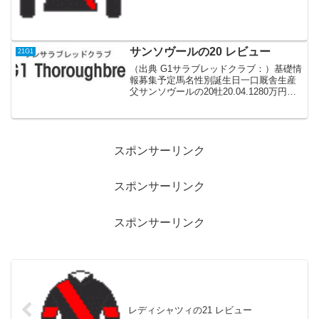
馬。当初は勝ち上がり率が悪く種付け料
も下がっ...
サンソヴールの20 レビュー
21G1
（出典 G1サラブレッドクラブ：）基礎情
報募集予定馬名性別誕生日一口厩舎生産
父サンソヴールの20牡20.04.1280万円寺
島 良ノーザンFドレフォン血統父産駒は
2021年デビュー。父ジオポンティは芝の
中距離で活躍したが、ドレフォンはアメ
リ...
スポンサーリンク
スポンサーリンク
スポンサーリンク
レディシャツィの21 レビュー