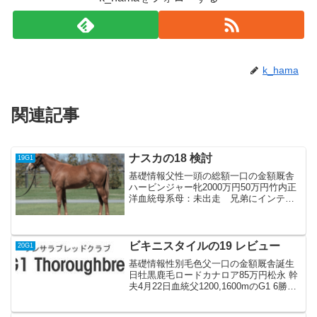
k_hama
関連記事
ナスカの18 検討
19G1
基礎情報父性一頭の総額一口の金額厩舎
ハービンジャー牝2000万円50万円竹内正
洋血統母系母：未出走 兄弟にインティ
ライミ、サンバレンティンと重賞馬がい
る。兄弟アロマティコ（父：キングカメ
ハメハ）がエリザベス女王杯3着など重賞
戦線で活躍した。...
ビキニスタイルの19 レビュー
20G1
基礎情報性別毛色父一口の金額厩舎誕生
日牡黒鹿毛ロードカナロア85万円松永 幹
夫4月22日血統父1200,1600mのG1 6勝
香港スプリント連覇の名スプリンター3-5
歳の3世代がデビュー。産駒はキングカメ